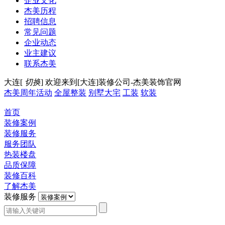
企业文化
杰美历程
招聘信息
常见问题
企业动态
业主建议
联系杰美
大连[
切换
]
欢迎来到[大连]装修公司-杰美装饰官网
杰美周年活动
全屋整装
别墅大宅
工装
软装
首页
装修案例
装修服务
服务团队
热装楼盘
品质保障
装修百科
了解杰美
装修服务