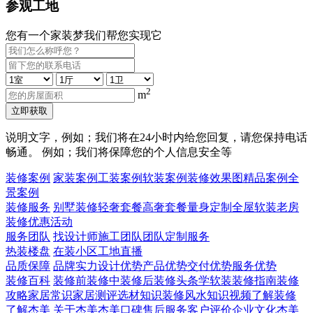
参观工地
您有一个家装梦我们帮您实现它
2
m
立即获取
说明文字，例如；我们将在24小时内给您回复，请您保持电话
畅通。 例如；我们将保障您的个人信息安全等
装修案例
家装案例
工装案例
软装案例
装修效果图
精品案例
全
景案例
装修服务
别墅装修
轻奢套餐
高奢套餐
量身定制
全屋软装
老房
装修
优惠活动
服务团队
找设计师
施工团队
团队定制服务
热装楼盘
在装小区
工地直播
品质保障
品牌实力
设计优势
产品优势
交付优势
服务优势
装修百科
装修前
装修中
装修后
装修头条
学软装
装修指南
装修
攻略
家居常识
家居测评
选材知识
装修风水知识
视频了解装修
了解杰美
关于杰美
杰美口碑
售后服务
客户评价
企业文化
杰美