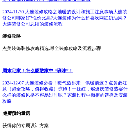
2024-11-30
大连装修攻略之地暖的设计和施工注意事项
大连装
修公司哪家好?性价比高?
大连装修为什么超喜欢网红奶油风？
大连装修公司总结的装修流程
装修攻略
杰美装饰装修攻略精选,最全装修攻略及流程步骤
周末宅家！怎么驱散家中 “班味”！
2024-12-07
大连装修必看！暖气热起来，供暖前这 3 点务必注
意（超全攻略，值得收藏）
惊艳！一抹红，燃爆庆装修盛宴
什
么样的装修风格不容易过时呢？
家装过程中橱柜的选择及安装
攻略
免费
预约量房
获得你的专属设计方案