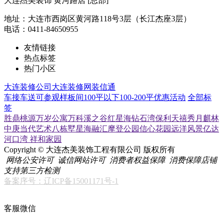
大连杰美装饰 黄河路店 [总部]
地址：大连市西岗区黄河路118号3层（长江杰座3层）
电话：0411-84650955
友情链接
热点标签
热门小区
大连装修公司
大连装修网
装信通
车接车送
可参观样板间
100平以下
100-200平
优惠活动
全部标
签
胜鼎桃源
万岁公寓
万科溪之谷
红星海
钻石湾
保利天禧
秀月麒林
中庚当代艺术
八栋墅
星海融汇
摩登公园
信心花园
远洋风景
亿达
河口湾
祥和家园
Copyright © 大连杰美装饰工程有限公司 版权所有
网络公安许可
诚信网站许可
消费者权益保障
消费保障店铺
支持第三方检测
备案序号：辽ICP备15001171号-1
客服微信