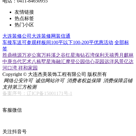
电话：0411-84650955
友情链接
热点标签
热门小区
大连装修公司
大连装修网
装信通
车接车送
可参观样板间
100平以下
100-200平
优惠活动
全部标
签
胜鼎桃源
万岁公寓
万科溪之谷
红星海
钻石湾
保利天禧
秀月麒林
中庚当代艺术
八栋墅
星海融汇
摩登公园
信心花园
远洋风景
亿达
河口湾
祥和家园
Copyright © 大连杰美装饰工程有限公司 版权所有
网络公安许可
诚信网站许可
消费者权益保障
消费保障店铺
支持第三方检测
备案序号：辽ICP备15001171号-1
客服微信
关注抖音号