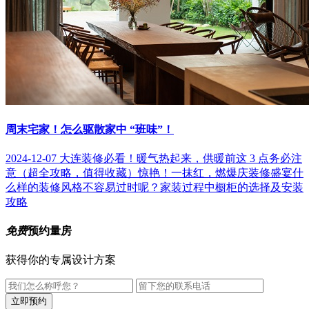
周末宅家！怎么驱散家中 “班味”！
2024-12-07
大连装修必看！暖气热起来，供暖前这 3 点务必注
意（超全攻略，值得收藏）
惊艳！一抹红，燃爆庆装修盛宴
什
么样的装修风格不容易过时呢？
家装过程中橱柜的选择及安装
攻略
免费
预约量房
获得你的专属设计方案