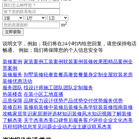
2
m
立即获取
说明文字，例如；我们将在24小时内给您回复，请您保持电话
畅通。 例如；我们将保障您的个人信息安全等
装修案例
家装案例
工装案例
软装案例
装修效果图
精品案例
全
景案例
装修服务
别墅装修
轻奢套餐
高奢套餐
量身定制
全屋软装
老房
装修
优惠活动
服务团队
找设计师
施工团队
团队定制服务
热装楼盘
在装小区
工地直播
品质保障
品牌实力
设计优势
产品优势
交付优势
服务优势
装修百科
装修前
装修中
装修后
装修头条
学软装
装修指南
装修
攻略
家居常识
家居测评
选材知识
装修风水知识
视频了解装修
了解杰美
关于杰美
杰美口碑
售后服务
客户评价
企业文化
杰美
历程
招聘信息
常见问题
企业动态
业主建议
联系杰美