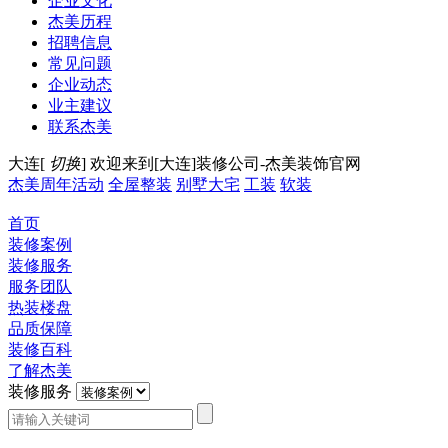
企业文化
杰美历程
招聘信息
常见问题
企业动态
业主建议
联系杰美
大连[
切换
]
欢迎来到[大连]装修公司-杰美装饰官网
杰美周年活动
全屋整装
别墅大宅
工装
软装
首页
装修案例
装修服务
服务团队
热装楼盘
品质保障
装修百科
了解杰美
装修服务