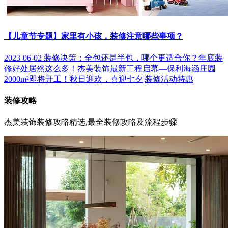
【儿童节专题】家里有小孩，装修注意哪些事项？
2023-06-02
装修决策：全包还是半包，哪个更适合你？
年底装
修好处居然这么多！
杰美装饰最新工程启幕—保利海涵庄园
2000m²即将开工！
秋日迎欢，喜迎七夕|装修活动特惠
装修攻略
杰美装饰装修攻略精选,最全装修攻略及流程步骤