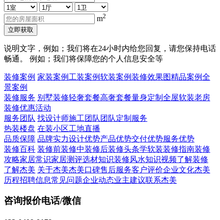
2
m
立即获取
说明文字，例如；我们将在24小时内给您回复，请您保持电话
畅通。 例如；我们将保障您的个人信息安全等
装修案例
家装案例
工装案例
软装案例
装修效果图
精品案例
全
景案例
装修服务
别墅装修
轻奢套餐
高奢套餐
量身定制
全屋软装
老房
装修
优惠活动
服务团队
找设计师
施工团队
团队定制服务
热装楼盘
在装小区
工地直播
品质保障
品牌实力
设计优势
产品优势
交付优势
服务优势
装修百科
装修前
装修中
装修后
装修头条
学软装
装修指南
装修
攻略
家居常识
家居测评
选材知识
装修风水知识
视频了解装修
了解杰美
关于杰美
杰美口碑
售后服务
客户评价
企业文化
杰美
历程
招聘信息
常见问题
企业动态
业主建议
联系杰美
咨询报价电话/微信