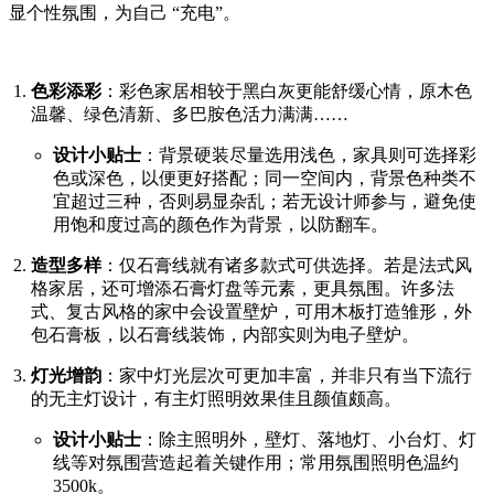
显个性氛围，为自己 “充电”。
色彩添彩
：彩色家居相较于黑白灰更能舒缓心情，原木色
温馨、绿色清新、多巴胺色活力满满……
设计小贴士
：背景硬装尽量选用浅色，家具则可选择彩
色或深色，以便更好搭配；同一空间内，背景色种类不
宜超过三种，否则易显杂乱；若无设计师参与，避免使
用饱和度过高的颜色作为背景，以防翻车。
造型多样
：仅石膏线就有诸多款式可供选择。若是法式风
格家居，还可增添石膏灯盘等元素，更具氛围。许多法
式、复古风格的家中会设置壁炉，可用木板打造雏形，外
包石膏板，以石膏线装饰，内部实则为电子壁炉。
灯光增韵
：家中灯光层次可更加丰富，并非只有当下流行
的无主灯设计，有主灯照明效果佳且颜值颇高。
设计小贴士
：除主照明外，壁灯、落地灯、小台灯、灯
线等对氛围营造起着关键作用；常用氛围照明色温约
3500k。