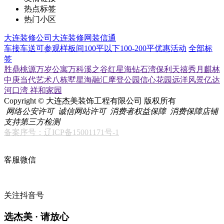
热点标签
热门小区
大连装修公司
大连装修网
装信通
车接车送
可参观样板间
100平以下
100-200平
优惠活动
全部标
签
胜鼎桃源
万岁公寓
万科溪之谷
红星海
钻石湾
保利天禧
秀月麒林
中庚当代艺术
八栋墅
星海融汇
摩登公园
信心花园
远洋风景
亿达
河口湾
祥和家园
Copyright © 大连杰美装饰工程有限公司 版权所有
网络公安许可
诚信网站许可
消费者权益保障
消费保障店铺
支持第三方检测
备案序号：辽ICP备15001171号-1
客服微信
关注抖音号
选杰美 · 请放心