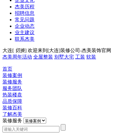
企业文化
杰美历程
招聘信息
常见问题
企业动态
业主建议
联系杰美
大连[
切换
]
欢迎来到[大连]装修公司-杰美装饰官网
杰美周年活动
全屋整装
别墅大宅
工装
软装
首页
装修案例
装修服务
服务团队
热装楼盘
品质保障
装修百科
了解杰美
装修服务