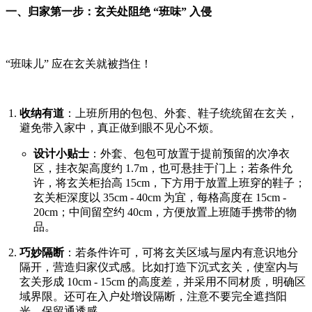
一、归家第一步：玄关处阻绝 “班味” 入侵
“班味儿” 应在玄关就被挡住！
收纳有道
：上班所用的包包、外套、鞋子统统留在玄关，
避免带入家中，真正做到眼不见心不烦。
设计小贴士
：外套、包包可放置于提前预留的次净衣
区，挂衣架高度约 1.7m，也可悬挂于门上；若条件允
许，将玄关柜抬高 15cm，下方用于放置上班穿的鞋子；
玄关柜深度以 35cm - 40cm 为宜，每格高度在 15cm -
20cm；中间留空约 40cm，方便放置上班随手携带的物
品。
巧妙隔断
：若条件许可，可将玄关区域与屋内有意识地分
隔开，营造归家仪式感。比如打造下沉式玄关，使室内与
玄关形成 10cm - 15cm 的高度差，并采用不同材质，明确区
域界限。还可在入户处增设隔断，注意不要完全遮挡阳
光，保留通透感。