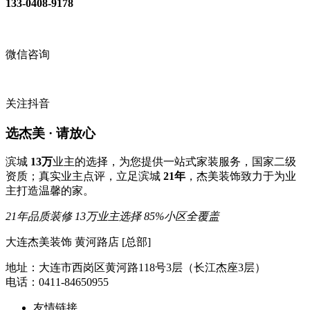
133-0408-9178
微信咨询
关注抖音
选杰美 · 请放心
滨城
13万
业主的选择，为您提供一站式家装服务，国家二级
资质；真实业主点评，立足滨城
21年
，杰美装饰致力于为业
主打造温馨的家。
21年品质装修
13万业主选择
85%小区全覆盖
大连杰美装饰 黄河路店 [总部]
地址：大连市西岗区黄河路118号3层（长江杰座3层）
电话：0411-84650955
友情链接