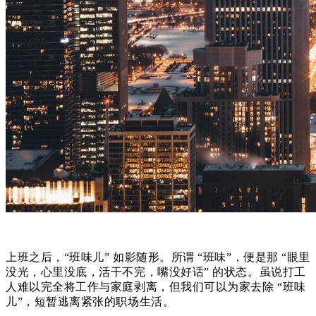
上班之后，“班味儿” 如影随形。所谓 “班味”，便是那 “眼里
没光，心里没底，活干不完，嘴没好话” 的状态。虽说打工
人难以完全将工作与家庭剥离，但我们可以为家去除 “班味
儿”，短暂逃离紧张的职场生活。