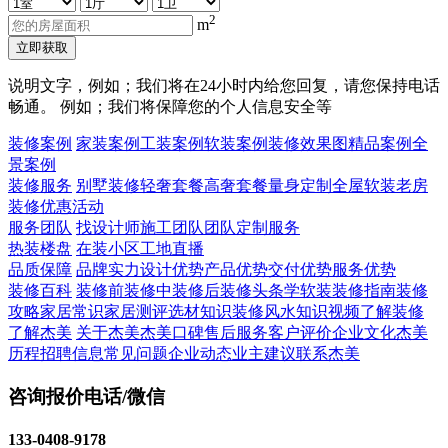
2
m
立即获取
说明文字，例如；我们将在24小时内给您回复，请您保持电话
畅通。 例如；我们将保障您的个人信息安全等
装修案例
家装案例
工装案例
软装案例
装修效果图
精品案例
全
景案例
装修服务
别墅装修
轻奢套餐
高奢套餐
量身定制
全屋软装
老房
装修
优惠活动
服务团队
找设计师
施工团队
团队定制服务
热装楼盘
在装小区
工地直播
品质保障
品牌实力
设计优势
产品优势
交付优势
服务优势
装修百科
装修前
装修中
装修后
装修头条
学软装
装修指南
装修
攻略
家居常识
家居测评
选材知识
装修风水知识
视频了解装修
了解杰美
关于杰美
杰美口碑
售后服务
客户评价
企业文化
杰美
历程
招聘信息
常见问题
企业动态
业主建议
联系杰美
咨询报价电话/微信
133-0408-9178