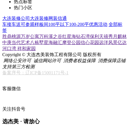
热点标签
热门小区
大连装修公司
大连装修网
装信通
车接车送
可参观样板间
100平以下
100-200平
优惠活动
全部标
签
胜鼎桃源
万岁公寓
万科溪之谷
红星海
钻石湾
保利天禧
秀月麒林
中庚当代艺术
八栋墅
星海融汇
摩登公园
信心花园
远洋风景
亿达
河口湾
祥和家园
Copyright © 大连杰美装饰工程有限公司 版权所有
网络公安许可
诚信网站许可
消费者权益保障
消费保障店铺
支持第三方检测
备案序号：辽ICP备15001171号-1
客服微信
关注抖音号
选杰美 · 请放心