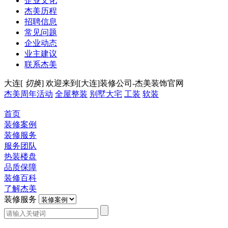
企业文化
杰美历程
招聘信息
常见问题
企业动态
业主建议
联系杰美
大连[
切换
]
欢迎来到[大连]装修公司-杰美装饰官网
杰美周年活动
全屋整装
别墅大宅
工装
软装
首页
装修案例
装修服务
服务团队
热装楼盘
品质保障
装修百科
了解杰美
装修服务