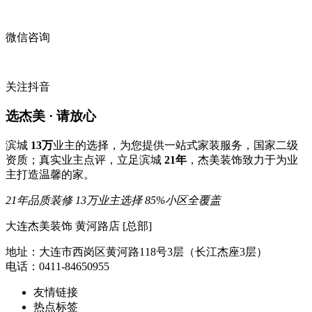
微信咨询
关注抖音
选杰美 · 请放心
滨城
13万
业主的选择，为您提供一站式家装服务，国家二级
资质；真实业主点评，立足滨城
21年
，杰美装饰致力于为业
主打造温馨的家。
21年品质装修
13万业主选择
85%小区全覆盖
大连杰美装饰 黄河路店 [总部]
地址：大连市西岗区黄河路118号3层（长江杰座3层）
电话：0411-84650955
友情链接
热点标签