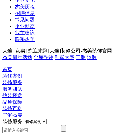
企业文化
杰美历程
招聘信息
常见问题
企业动态
业主建议
联系杰美
大连[
切换
]
欢迎来到[大连]装修公司-杰美装饰官网
杰美周年活动
全屋整装
别墅大宅
工装
软装
首页
装修案例
装修服务
服务团队
热装楼盘
品质保障
装修百科
了解杰美
装修服务