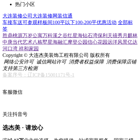
热门小区
大连装修公司
大连装修网
装信通
车接车送
可参观样板间
100平以下
100-200平
优惠活动
全部标
签
胜鼎桃源
万岁公寓
万科溪之谷
红星海
钻石湾
保利天禧
秀月麒林
中庚当代艺术
八栋墅
星海融汇
摩登公园
信心花园
远洋风景
亿达
河口湾
祥和家园
Copyright © 大连杰美装饰工程有限公司 版权所有
网络公安许可
诚信网站许可
消费者权益保障
消费保障店铺
支持第三方检测
备案序号：辽ICP备15001171号-1
客服微信
关注抖音号
选杰美 · 请放心