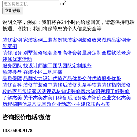
2
m
立即获取
说明文字，例如；我们将在24小时内给您回复，请您保持电话
畅通。 例如；我们将保障您的个人信息安全等
装修案例
家装案例
工装案例
软装案例
装修效果图
精品案例
全
景案例
装修服务
别墅装修
轻奢套餐
高奢套餐
量身定制
全屋软装
老房
装修
优惠活动
服务团队
找设计师
施工团队
团队定制服务
热装楼盘
在装小区
工地直播
品质保障
品牌实力
设计优势
产品优势
交付优势
服务优势
装修百科
装修前
装修中
装修后
装修头条
学软装
装修指南
装修
攻略
家居常识
家居测评
选材知识
装修风水知识
视频了解装修
了解杰美
关于杰美
杰美口碑
售后服务
客户评价
企业文化
杰美
历程
招聘信息
常见问题
企业动态
业主建议
联系杰美
咨询报价电话/微信
133-0408-9178