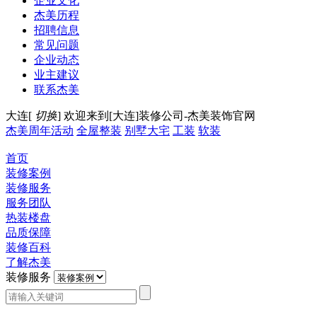
企业文化
杰美历程
招聘信息
常见问题
企业动态
业主建议
联系杰美
大连[
切换
]
欢迎来到[大连]装修公司-杰美装饰官网
杰美周年活动
全屋整装
别墅大宅
工装
软装
首页
装修案例
装修服务
服务团队
热装楼盘
品质保障
装修百科
了解杰美
装修服务