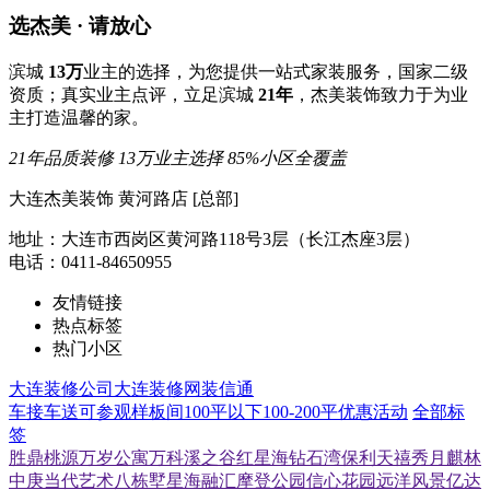
选杰美 · 请放心
滨城
13万
业主的选择，为您提供一站式家装服务，国家二级
资质；真实业主点评，立足滨城
21年
，杰美装饰致力于为业
主打造温馨的家。
21年品质装修
13万业主选择
85%小区全覆盖
大连杰美装饰 黄河路店 [总部]
地址：大连市西岗区黄河路118号3层（长江杰座3层）
电话：0411-84650955
友情链接
热点标签
热门小区
大连装修公司
大连装修网
装信通
车接车送
可参观样板间
100平以下
100-200平
优惠活动
全部标
签
胜鼎桃源
万岁公寓
万科溪之谷
红星海
钻石湾
保利天禧
秀月麒林
中庚当代艺术
八栋墅
星海融汇
摩登公园
信心花园
远洋风景
亿达