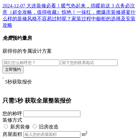
2024-12-07
大连装修必看！暖气热起来，供暖前这 3 点务必注
意（超全攻略，值得收藏）
惊艳！一抹红，燃爆庆装修盛宴
什
么样的装修风格不容易过时呢？
家装过程中橱柜的选择及安装
攻略
免费
预约量房
获得你的专属设计方案
5秒获取报价
只需5秒
获取全屋整装报价
您的称呼
装修方式
新房装修
旧房改造
2
房屋面积
m