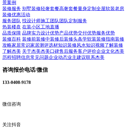
景案例
装修服务
别墅装修
轻奢套餐
高奢套餐
量身定制
全屋软装
老房
装修
优惠活动
服务团队
找设计师
施工团队
团队定制服务
热装楼盘
在装小区
工地直播
品质保障
品牌实力
设计优势
产品优势
交付优势
服务优势
装修百科
装修前
装修中
装修后
装修头条
学软装
装修指南
装修
攻略
家居常识
家居测评
选材知识
装修风水知识
视频了解装修
了解杰美
关于杰美
杰美口碑
售后服务
客户评价
企业文化
杰美
历程
招聘信息
常见问题
企业动态
业主建议
联系杰美
咨询报价电话/微信
133-0408-9178
微信咨询
关注抖音