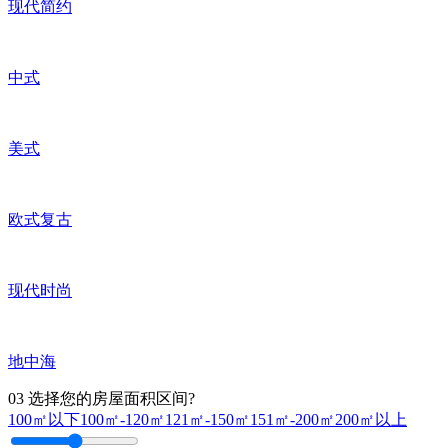
现代简约
中式
美式
欧式复古
现代时尚
地中海
03
选择您的房屋面积区间?
100㎡以下
100㎡-120㎡
121㎡-150㎡
151㎡-200㎡
200㎡以上