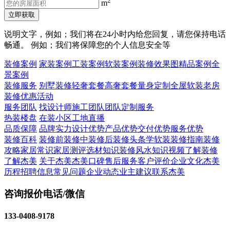
2
m
立即获取
说明文字，例如；我们将在24小时内给您回复，请您保持电话
畅通。 例如；我们将保障您的个人信息安全等
装修案例
家装案例
工装案例
软装案例
装修效果图
精品案例
全
景案例
装修服务
别墅装修
轻奢套餐
高奢套餐
量身定制
全屋软装
老房
装修
优惠活动
服务团队
找设计师
施工团队
团队定制服务
热装楼盘
在装小区
工地直播
品质保障
品牌实力
设计优势
产品优势
交付优势
服务优势
装修百科
装修前
装修中
装修后
装修头条
学软装
装修指南
装修
攻略
家居常识
家居测评
选材知识
装修风水知识
视频了解装修
了解杰美
关于杰美
杰美口碑
售后服务
客户评价
企业文化
杰美
历程
招聘信息
常见问题
企业动态
业主建议
联系杰美
咨询报价电话/微信
133-0408-9178