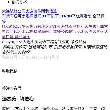
热门小区
大连装修公司
大连装修网
装信通
车接车送
可参观样板间
100平以下
100-200平
优惠活动
全部标
签
胜鼎桃源
万岁公寓
万科溪之谷
红星海
钻石湾
保利天禧
秀月麒林
中庚当代艺术
八栋墅
星海融汇
摩登公园
信心花园
远洋风景
亿达
河口湾
祥和家园
Copyright © 大连杰美装饰工程有限公司 版权所有
网络公安许可
诚信网站许可
消费者权益保障
消费保障店铺
支持第三方检测
备案序号：辽ICP备15001171号-1
客服微信
关注抖音号
选杰美 · 请放心
滨城
13万
业主的选择，为您提供一站式家装服务，国家二级