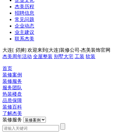
企业文化
杰美历程
招聘信息
常见问题
企业动态
业主建议
联系杰美
大连[
切换
]
欢迎来到[大连]装修公司-杰美装饰官网
杰美周年活动
全屋整装
别墅大宅
工装
软装
首页
装修案例
装修服务
服务团队
热装楼盘
品质保障
装修百科
了解杰美
装修服务