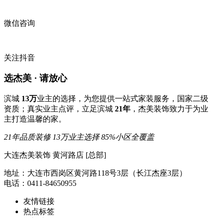
微信咨询
关注抖音
选杰美 · 请放心
滨城
13万
业主的选择，为您提供一站式家装服务，国家二级
资质；真实业主点评，立足滨城
21年
，杰美装饰致力于为业
主打造温馨的家。
21年品质装修
13万业主选择
85%小区全覆盖
大连杰美装饰 黄河路店 [总部]
地址：大连市西岗区黄河路118号3层（长江杰座3层）
电话：0411-84650955
友情链接
热点标签