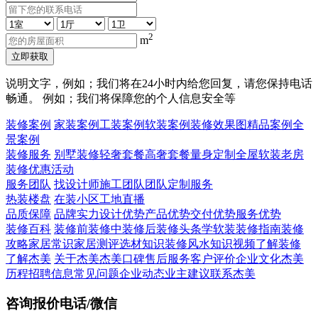
2
m
立即获取
说明文字，例如；我们将在24小时内给您回复，请您保持电话
畅通。 例如；我们将保障您的个人信息安全等
装修案例
家装案例
工装案例
软装案例
装修效果图
精品案例
全
景案例
装修服务
别墅装修
轻奢套餐
高奢套餐
量身定制
全屋软装
老房
装修
优惠活动
服务团队
找设计师
施工团队
团队定制服务
热装楼盘
在装小区
工地直播
品质保障
品牌实力
设计优势
产品优势
交付优势
服务优势
装修百科
装修前
装修中
装修后
装修头条
学软装
装修指南
装修
攻略
家居常识
家居测评
选材知识
装修风水知识
视频了解装修
了解杰美
关于杰美
杰美口碑
售后服务
客户评价
企业文化
杰美
历程
招聘信息
常见问题
企业动态
业主建议
联系杰美
咨询报价电话/微信