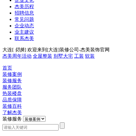
企业文化
杰美历程
招聘信息
常见问题
企业动态
业主建议
联系杰美
大连[
切换
]
欢迎来到[大连]装修公司-杰美装饰官网
杰美周年活动
全屋整装
别墅大宅
工装
软装
首页
装修案例
装修服务
服务团队
热装楼盘
品质保障
装修百科
了解杰美
装修服务