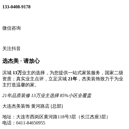
133-0408-9178
微信咨询
关注抖音
选杰美 · 请放心
滨城
13万
业主的选择，为您提供一站式家装服务，国家二级
资质；真实业主点评，立足滨城
21年
，杰美装饰致力于为业
主打造温馨的家。
21年品质装修
13万业主选择
85%小区全覆盖
大连杰美装饰 黄河路店 [总部]
地址：大连市西岗区黄河路118号3层（长江杰座3层）
电话：0411-84650955