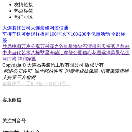
友情链接
热点标签
热门小区
大连装修公司
大连装修网
装信通
车接车送
可参观样板间
100平以下
100-200平
优惠活动
全部标
签
胜鼎桃源
万岁公寓
万科溪之谷
红星海
钻石湾
保利天禧
秀月麒林
中庚当代艺术
八栋墅
星海融汇
摩登公园
信心花园
远洋风景
亿达
河口湾
祥和家园
Copyright © 大连杰美装饰工程有限公司 版权所有
网络公安许可
诚信网站许可
消费者权益保障
消费保障店铺
支持第三方检测
备案序号：辽ICP备15001171号-1
客服微信
关注抖音号