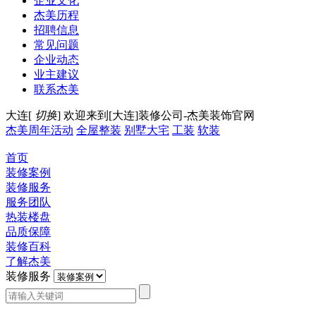
企业文化
杰美历程
招聘信息
常见问题
企业动态
业主建议
联系杰美
大连[
切换
]
欢迎来到[大连]装修公司-杰美装饰官网
杰美周年活动
全屋整装
别墅大宅
工装
软装
首页
装修案例
装修服务
服务团队
热装楼盘
品质保障
装修百科
了解杰美
装修服务