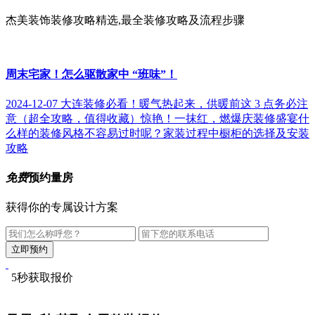
杰美装饰装修攻略精选,最全装修攻略及流程步骤
周末宅家！怎么驱散家中 “班味”！
2024-12-07
大连装修必看！暖气热起来，供暖前这 3 点务必注
意（超全攻略，值得收藏）
惊艳！一抹红，燃爆庆装修盛宴
什
么样的装修风格不容易过时呢？
家装过程中橱柜的选择及安装
攻略
免费
预约量房
获得你的专属设计方案
5秒获取报价