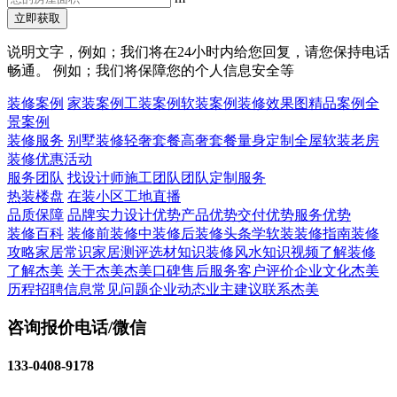
立即获取
说明文字，例如；我们将在24小时内给您回复，请您保持电话
畅通。 例如；我们将保障您的个人信息安全等
装修案例
家装案例
工装案例
软装案例
装修效果图
精品案例
全
景案例
装修服务
别墅装修
轻奢套餐
高奢套餐
量身定制
全屋软装
老房
装修
优惠活动
服务团队
找设计师
施工团队
团队定制服务
热装楼盘
在装小区
工地直播
品质保障
品牌实力
设计优势
产品优势
交付优势
服务优势
装修百科
装修前
装修中
装修后
装修头条
学软装
装修指南
装修
攻略
家居常识
家居测评
选材知识
装修风水知识
视频了解装修
了解杰美
关于杰美
杰美口碑
售后服务
客户评价
企业文化
杰美
历程
招聘信息
常见问题
企业动态
业主建议
联系杰美
咨询报价电话/微信
133-0408-9178