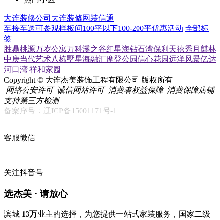
大连装修公司
大连装修网
装信通
车接车送
可参观样板间
100平以下
100-200平
优惠活动
全部标
签
胜鼎桃源
万岁公寓
万科溪之谷
红星海
钻石湾
保利天禧
秀月麒林
中庚当代艺术
八栋墅
星海融汇
摩登公园
信心花园
远洋风景
亿达
河口湾
祥和家园
Copyright © 大连杰美装饰工程有限公司 版权所有
网络公安许可
诚信网站许可
消费者权益保障
消费保障店铺
支持第三方检测
备案序号：辽ICP备15001171号-1
客服微信
关注抖音号
选杰美 · 请放心
滨城
13万
业主的选择，为您提供一站式家装服务，国家二级