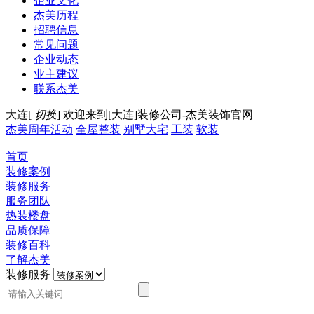
企业文化
杰美历程
招聘信息
常见问题
企业动态
业主建议
联系杰美
大连[
切换
]
欢迎来到[大连]装修公司-杰美装饰官网
杰美周年活动
全屋整装
别墅大宅
工装
软装
首页
装修案例
装修服务
服务团队
热装楼盘
品质保障
装修百科
了解杰美
装修服务