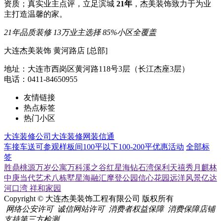
资质；真实业主点评，立足滨城
21年
，杰美装饰致力于为业
主打造温馨的家。
21年品质装修
13万业主选择
85%小区全覆盖
大连杰美装饰 黄河路店 [总部]
地址：大连市西岗区黄河路118号3层（长江杰座3层）
电话：0411-84650955
友情链接
热点标签
热门小区
大连装修公司
大连装修网
装信通
车接车送
可参观样板间
100平以下
100-200平
优惠活动
全部标
签
胜鼎桃源
万岁公寓
万科溪之谷
红星海
钻石湾
保利天禧
秀月麒林
中庚当代艺术
八栋墅
星海融汇
摩登公园
信心花园
远洋风景
亿达
河口湾
祥和家园
Copyright © 大连杰美装饰工程有限公司 版权所有
网络公安许可
诚信网站许可
消费者权益保障
消费保障店铺
支持第三方检测