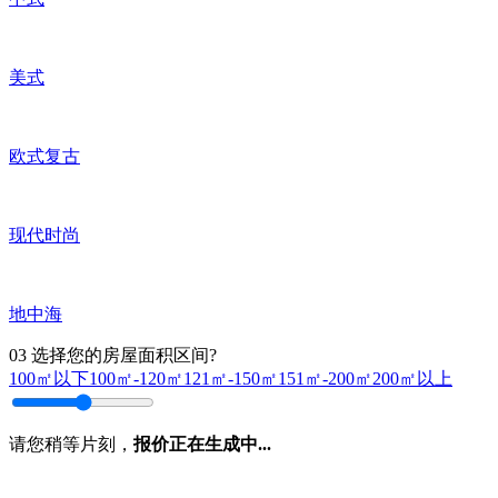
美式
欧式复古
现代时尚
地中海
03
选择您的房屋面积区间?
100㎡以下
100㎡-120㎡
121㎡-150㎡
151㎡-200㎡
200㎡以上
请您稍等片刻，
报价正在生成中...