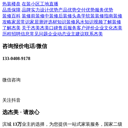
热装楼盘
在装小区
工地直播
品质保障
品牌实力
设计优势
产品优势
交付优势
服务优势
装修百科
装修前
装修中
装修后
装修头条
学软装
装修指南
装修
攻略
家居常识
家居测评
选材知识
装修风水知识
视频了解装修
了解杰美
关于杰美
杰美口碑
售后服务
客户评价
企业文化
杰美
历程
招聘信息
常见问题
企业动态
业主建议
联系杰美
咨询报价电话/微信
133-0408-9178
微信咨询
关注抖音
选杰美 · 请放心
滨城
13万
业主的选择，为您提供一站式家装服务，国家二级