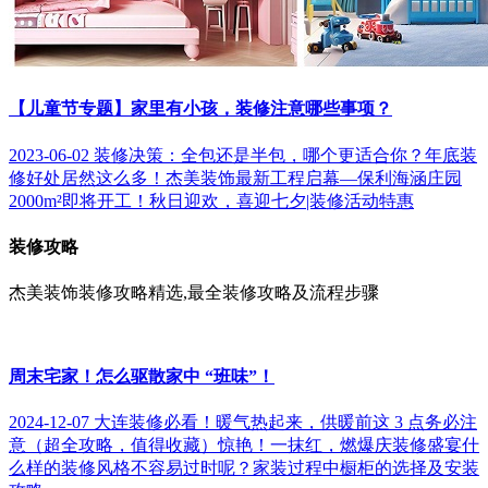
【儿童节专题】家里有小孩，装修注意哪些事项？
2023-06-02
装修决策：全包还是半包，哪个更适合你？
年底装
修好处居然这么多！
杰美装饰最新工程启幕—保利海涵庄园
2000m²即将开工！
秋日迎欢，喜迎七夕|装修活动特惠
装修攻略
杰美装饰装修攻略精选,最全装修攻略及流程步骤
周末宅家！怎么驱散家中 “班味”！
2024-12-07
大连装修必看！暖气热起来，供暖前这 3 点务必注
意（超全攻略，值得收藏）
惊艳！一抹红，燃爆庆装修盛宴
什
么样的装修风格不容易过时呢？
家装过程中橱柜的选择及安装