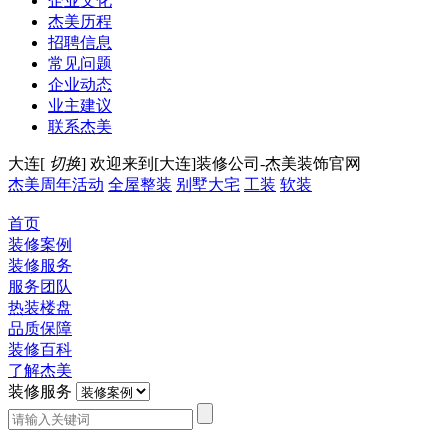
企业文化
杰美历程
招聘信息
常见问题
企业动态
业主建议
联系杰美
大连[
切换
]
欢迎来到[大连]装修公司-杰美装饰官网
杰美周年活动
全屋整装
别墅大宅
工装
软装
首页
装修案例
装修服务
服务团队
热装楼盘
品质保障
装修百科
了解杰美
装修服务