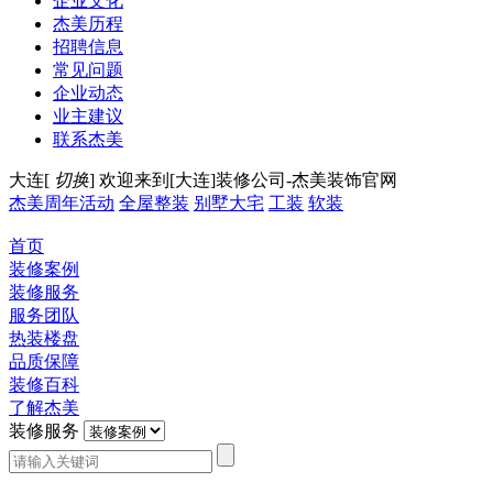
企业文化
杰美历程
招聘信息
常见问题
企业动态
业主建议
联系杰美
大连[
切换
]
欢迎来到[大连]装修公司-杰美装饰官网
杰美周年活动
全屋整装
别墅大宅
工装
软装
首页
装修案例
装修服务
服务团队
热装楼盘
品质保障
装修百科
了解杰美
装修服务