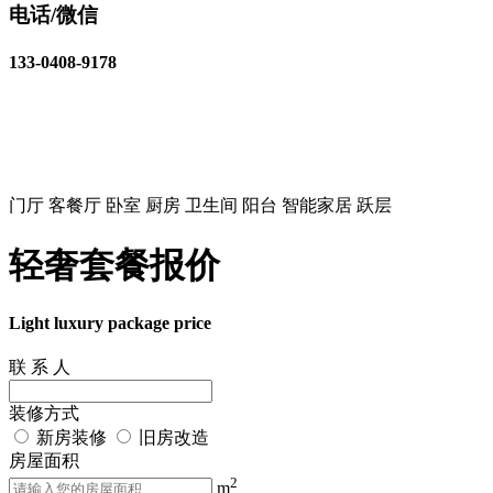
电话/微信
133-0408-9178
门厅
客餐厅
卧室
厨房
卫生间
阳台
智能家居
跃层
轻奢套餐
报价
Light luxury package price
联 系 人
装修方式
新房装修
旧房改造
房屋面积
2
m