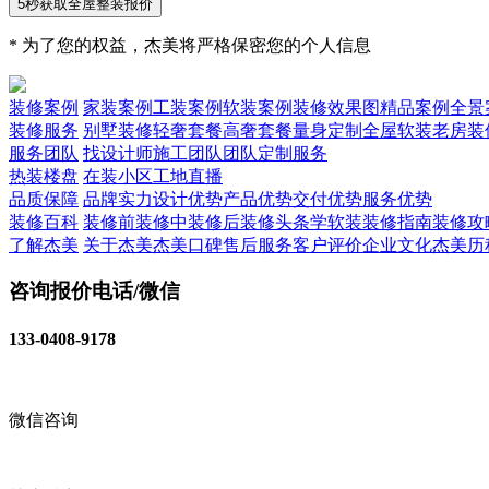
5秒获取全屋整装报价
* 为了您的权益，杰美将严格保密您的个人信息
装修案例
家装案例
工装案例
软装案例
装修效果图
精品案例
全景
装修服务
别墅装修
轻奢套餐
高奢套餐
量身定制
全屋软装
老房装
服务团队
找设计师
施工团队
团队定制服务
热装楼盘
在装小区
工地直播
品质保障
品牌实力
设计优势
产品优势
交付优势
服务优势
装修百科
装修前
装修中
装修后
装修头条
学软装
装修指南
装修攻
了解杰美
关于杰美
杰美口碑
售后服务
客户评价
企业文化
杰美历
咨询报价电话/微信
133-0408-9178
微信咨询