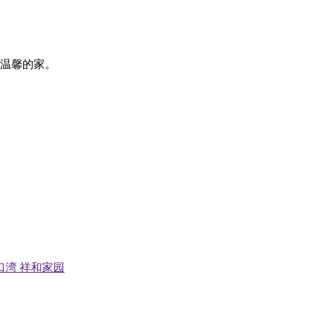
温馨的家。
口湾
祥和家园