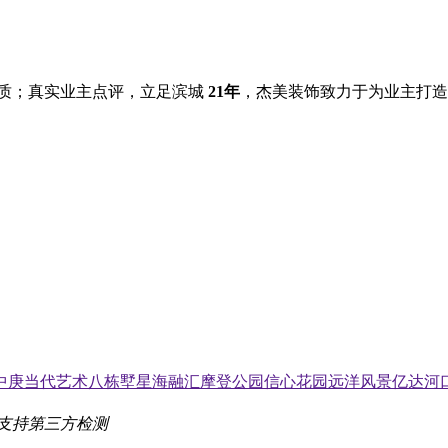
质；真实业主点评，立足滨城
21年
，杰美装饰致力于为业主打造
中庚当代艺术
八栋墅
星海融汇
摩登公园
信心花园
远洋风景
亿达河
支持第三方检测