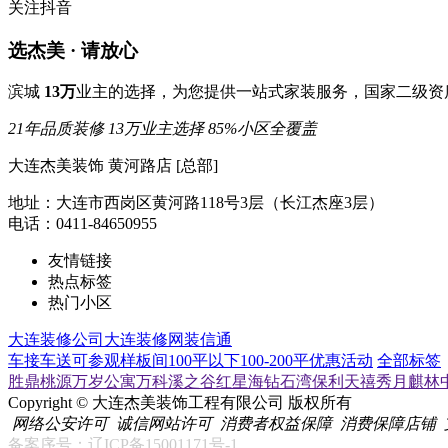
关注抖音
选杰美 · 请放心
滨城
13万
业主的选择，为您提供一站式家装服务，国家二级资
21年品质装修
13万业主选择
85%小区全覆盖
大连杰美装饰 黄河路店 [总部]
地址：大连市西岗区黄河路118号3层（长江杰座3层）
电话：0411-84650955
友情链接
热点标签
热门小区
大连装修公司
大连装修网
装信通
车接车送
可参观样板间
100平以下
100-200平
优惠活动
全部标签
胜鼎桃源
万岁公寓
万科溪之谷
红星海
钻石湾
保利天禧
秀月麒林
Copyright © 大连杰美装饰工程有限公司 版权所有
网络公安许可
诚信网站许可
消费者权益保障
消费保障店铺
备案序号：辽ICP备15001171号-1