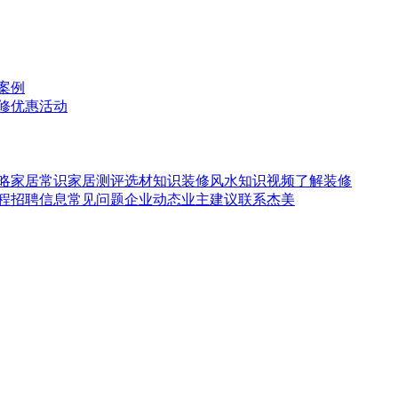
案例
修
优惠活动
略
家居常识
家居测评
选材知识
装修风水知识
视频了解装修
程
招聘信息
常见问题
企业动态
业主建议
联系杰美