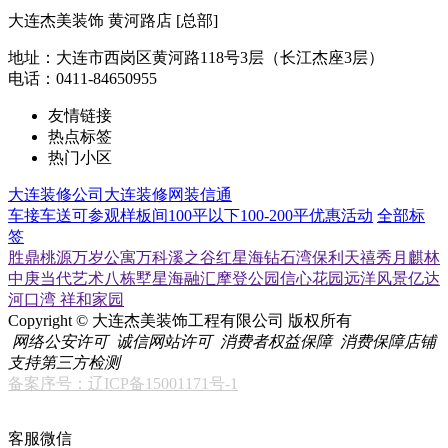
大连杰美装饰 黄河路店 [总部]
地址：大连市西岗区黄河路118号3层（长江杰座3层）
电话：0411-84650955
友情链接
热点标签
热门小区
大连装修公司
大连装修网
装信通
车接车送
可参观样板间
100平以下
100-200平
优惠活动
全部标
签
胜鼎桃源
万岁公寓
万科溪之谷
红星海
钻石湾
保利天禧
秀月麒林
中庚当代艺术
八栋墅
星海融汇
摩登公园
信心花园
远洋风景
亿达
河口湾
祥和家园
Copyright © 大连杰美装饰工程有限公司 版权所有
网络公安许可
诚信网站许可
消费者权益保障
消费保障店铺
支持第三方检测
备案序号：辽ICP备15001171号-1
客服微信