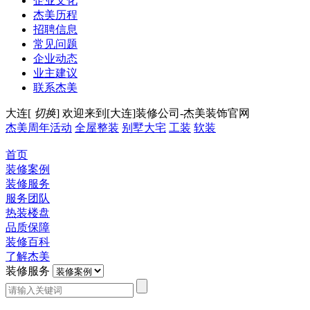
企业文化
杰美历程
招聘信息
常见问题
企业动态
业主建议
联系杰美
大连[
切换
]
欢迎来到[大连]装修公司-杰美装饰官网
杰美周年活动
全屋整装
别墅大宅
工装
软装
首页
装修案例
装修服务
服务团队
热装楼盘
品质保障
装修百科
了解杰美
装修服务