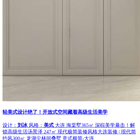
轻美式设计绝了！开放式空间藏着高级生活美学
设计：
刘冰
风格：
美式
大连 海棠墅365㎡ 深棕美学暴击！解
锁高级生活
汤景泽 247㎡ 现代极简装修风格
大连装修 | 现代简
约风
300㎡ 龙湖尘林间叠墅 意式极简-大连