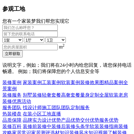
参观工地
您有一个家装梦我们帮您实现它
2
m
立即获取
说明文字，例如；我们将在24小时内给您回复，请您保持电话
畅通。 例如；我们将保障您的个人信息安全等
装修案例
家装案例
工装案例
软装案例
装修效果图
精品案例
全
景案例
装修服务
别墅装修
轻奢套餐
高奢套餐
量身定制
全屋软装
老房
装修
优惠活动
服务团队
找设计师
施工团队
团队定制服务
热装楼盘
在装小区
工地直播
品质保障
品牌实力
设计优势
产品优势
交付优势
服务优势
装修百科
装修前
装修中
装修后
装修头条
学软装
装修指南
装修
攻略
家居常识
家居测评
选材知识
装修风水知识
视频了解装修