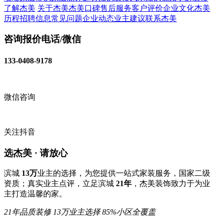
了解杰美
关于杰美
杰美口碑
售后服务
客户评价
企业文化
杰美
历程
招聘信息
常见问题
企业动态
业主建议
联系杰美
咨询报价电话/微信
133-0408-9178
微信咨询
关注抖音
选杰美 · 请放心
滨城
13万
业主的选择，为您提供一站式家装服务，国家二级
资质；真实业主点评，立足滨城
21年
，杰美装饰致力于为业
主打造温馨的家。
21年品质装修
13万业主选择
85%小区全覆盖