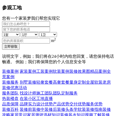
参观工地
您有一个家装梦我们帮您实现它
2
m
立即获取
说明文字，例如；我们将在24小时内给您回复，请您保持电话
畅通。 例如；我们将保障您的个人信息安全等
装修案例
家装案例
工装案例
软装案例
装修效果图
精品案例
全
景案例
装修服务
别墅装修
轻奢套餐
高奢套餐
量身定制
全屋软装
老房
装修
优惠活动
服务团队
找设计师
施工团队
团队定制服务
热装楼盘
在装小区
工地直播
品质保障
品牌实力
设计优势
产品优势
交付优势
服务优势
装修百科
装修前
装修中
装修后
装修头条
学软装
装修指南
装修
攻略
家居常识
家居测评
选材知识
装修风水知识
视频了解装修