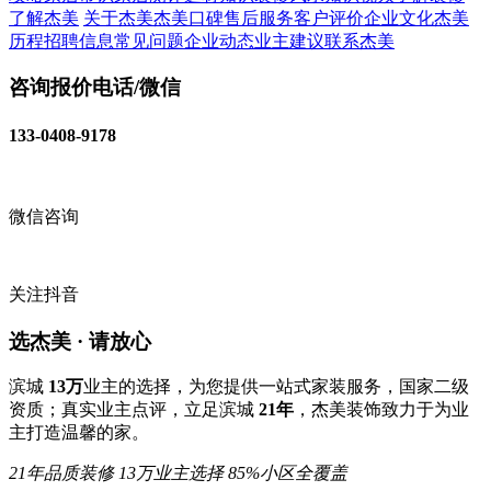
了解杰美
关于杰美
杰美口碑
售后服务
客户评价
企业文化
杰美
历程
招聘信息
常见问题
企业动态
业主建议
联系杰美
咨询报价电话/微信
133-0408-9178
微信咨询
关注抖音
选杰美 · 请放心
滨城
13万
业主的选择，为您提供一站式家装服务，国家二级
资质；真实业主点评，立足滨城
21年
，杰美装饰致力于为业
主打造温馨的家。
21年品质装修
13万业主选择
85%小区全覆盖