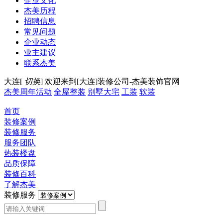
企业文化
杰美历程
招聘信息
常见问题
企业动态
业主建议
联系杰美
大连[
切换
]
欢迎来到[大连]装修公司-杰美装饰官网
杰美周年活动
全屋整装
别墅大宅
工装
软装
首页
装修案例
装修服务
服务团队
热装楼盘
品质保障
装修百科
了解杰美
装修服务