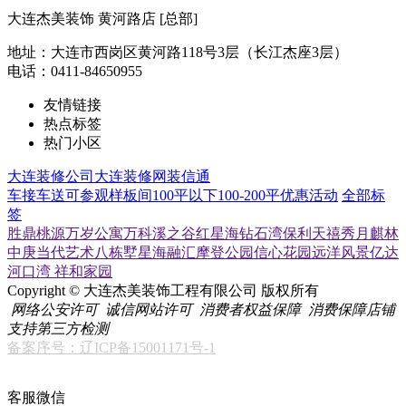
大连杰美装饰 黄河路店 [总部]
地址：大连市西岗区黄河路118号3层（长江杰座3层）
电话：0411-84650955
友情链接
热点标签
热门小区
大连装修公司
大连装修网
装信通
车接车送
可参观样板间
100平以下
100-200平
优惠活动
全部标
签
胜鼎桃源
万岁公寓
万科溪之谷
红星海
钻石湾
保利天禧
秀月麒林
中庚当代艺术
八栋墅
星海融汇
摩登公园
信心花园
远洋风景
亿达
河口湾
祥和家园
Copyright © 大连杰美装饰工程有限公司 版权所有
网络公安许可
诚信网站许可
消费者权益保障
消费保障店铺
支持第三方检测
备案序号：辽ICP备15001171号-1
客服微信