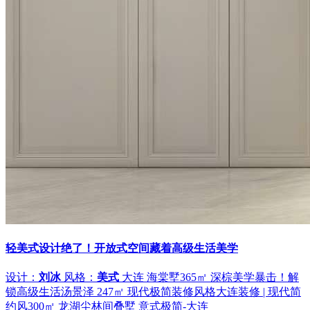
轻美式设计绝了！开放式空间藏着高级生活美学
设计：
刘冰
风格：
美式
大连 海棠墅365㎡ 深棕美学暴击！解
锁高级生活
汤景泽 247㎡ 现代极简装修风格
大连装修 | 现代简
约风
300㎡ 龙湖尘林间叠墅 意式极简-大连