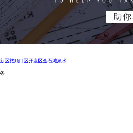
新区
旅顺口区
开发区
金石滩
泉水
服务