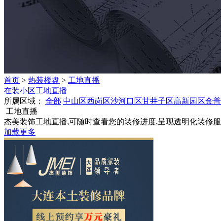
首页
>
热装楼盘
>
工地直播
在装小区
工地直播
所属区域：
全部
中山区
西岗区
沙河口区
甘井子区
高新园区
金普
工地直播
杰美装饰工地直播,可随时查看您的装修进度,呈现透明化装修
加载更多