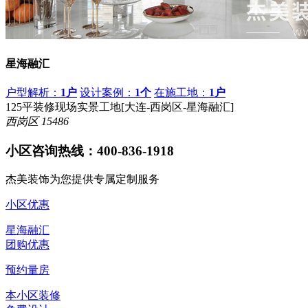
星海融汇
户型解析：
1户
设计案例：
1个
在施工地：
1户
125平装修现场实景工地[大连-西岗区-星海融汇]
西岗区
15486
小区咨询热线：
400-836-1918
杰美装饰为您提供专属定制服务
小区优惠
星海融汇
团购优惠
预约量房
本小区装修