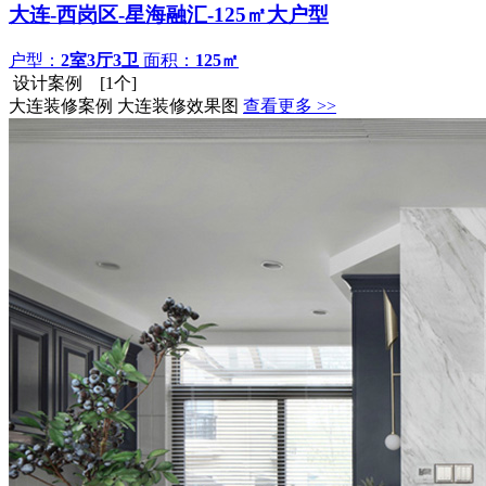
大连-西岗区-星海融汇-125㎡大户型
户型：
2室3厅3卫
面积：
125㎡
设计案例 [1个]
大连装修案例 大连装修效果图
查看更多 >>