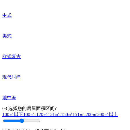
中式
美式
欧式复古
现代时尚
地中海
03
选择您的房屋面积区间?
100㎡以下
100㎡-120㎡
121㎡-150㎡
151㎡-200㎡
200㎡以上