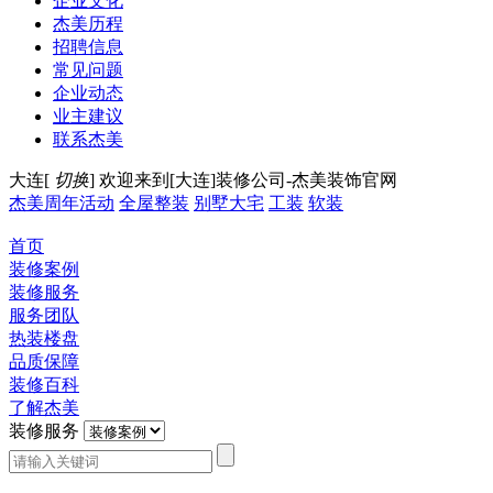
企业文化
杰美历程
招聘信息
常见问题
企业动态
业主建议
联系杰美
大连[
切换
]
欢迎来到[大连]装修公司-杰美装饰官网
杰美周年活动
全屋整装
别墅大宅
工装
软装
首页
装修案例
装修服务
服务团队
热装楼盘
品质保障
装修百科
了解杰美
装修服务