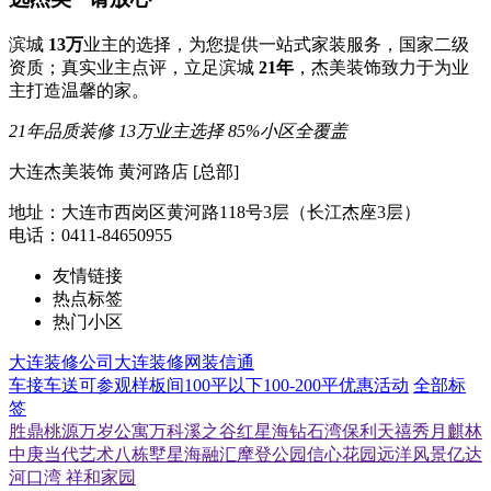
滨城
13万
业主的选择，为您提供一站式家装服务，国家二级
资质；真实业主点评，立足滨城
21年
，杰美装饰致力于为业
主打造温馨的家。
21年品质装修
13万业主选择
85%小区全覆盖
大连杰美装饰 黄河路店 [总部]
地址：大连市西岗区黄河路118号3层（长江杰座3层）
电话：0411-84650955
友情链接
热点标签
热门小区
大连装修公司
大连装修网
装信通
车接车送
可参观样板间
100平以下
100-200平
优惠活动
全部标
签
胜鼎桃源
万岁公寓
万科溪之谷
红星海
钻石湾
保利天禧
秀月麒林
中庚当代艺术
八栋墅
星海融汇
摩登公园
信心花园
远洋风景
亿达
河口湾
祥和家园