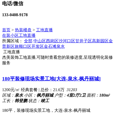
电话/微信
133-0408-9178
首页
>
热装楼盘
>
工地直播
在装小区
工地直播
所属区域：
全部
中山区
西岗区
沙河口区
甘井子区
高新园区
金
普新区
旅顺口区
开发区
金石滩
泉水
工地直播
杰美装饰工地直播,可随时查看您的装修进度,呈现透明化装修
服务
180平装修现场实景工地[大连-泉水-枫丹丽城]
1200元/㎡ 经典套餐 | 总价：21.6万
31203
区域：
泉水
小区：
枫丹丽城
户型：
4室2厅2卫
面积：
180m²
工长：
韩登鹏
状态：
竣工
180平，装修现场实景工地，大连-泉水-枫丹丽城