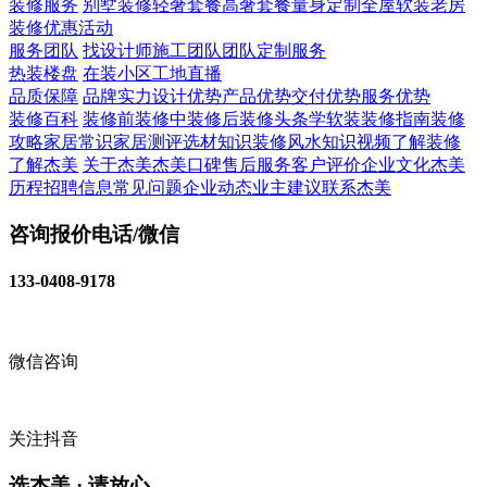
装修服务
别墅装修
轻奢套餐
高奢套餐
量身定制
全屋软装
老房
装修
优惠活动
服务团队
找设计师
施工团队
团队定制服务
热装楼盘
在装小区
工地直播
品质保障
品牌实力
设计优势
产品优势
交付优势
服务优势
装修百科
装修前
装修中
装修后
装修头条
学软装
装修指南
装修
攻略
家居常识
家居测评
选材知识
装修风水知识
视频了解装修
了解杰美
关于杰美
杰美口碑
售后服务
客户评价
企业文化
杰美
历程
招聘信息
常见问题
企业动态
业主建议
联系杰美
咨询报价电话/微信
133-0408-9178
微信咨询
关注抖音
选杰美 · 请放心