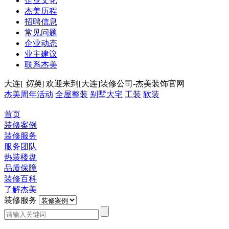
企业文化
杰美历程
招聘信息
常见问题
企业动态
业主建议
联系杰美
大连[
切换
]
欢迎来到[大连]装修公司-杰美装饰官网
杰美周年活动
全屋整装
别墅大宅
工装
软装
首页
装修案例
装修服务
服务团队
热装楼盘
品质保障
装修百科
了解杰美
装修服务