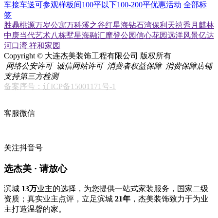
车接车送
可参观样板间
100平以下
100-200平
优惠活动
全部标
签
胜鼎桃源
万岁公寓
万科溪之谷
红星海
钻石湾
保利天禧
秀月麒林
中庚当代艺术
八栋墅
星海融汇
摩登公园
信心花园
远洋风景
亿达
河口湾
祥和家园
Copyright © 大连杰美装饰工程有限公司 版权所有
网络公安许可
诚信网站许可
消费者权益保障
消费保障店铺
支持第三方检测
备案序号：辽ICP备15001171号-1
客服微信
关注抖音号
选杰美 · 请放心
滨城
13万
业主的选择，为您提供一站式家装服务，国家二级
资质；真实业主点评，立足滨城
21年
，杰美装饰致力于为业
主打造温馨的家。