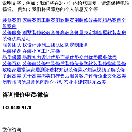
说明文字，例如；我们将在24小时内给您回复，请您保持电话
畅通。 例如；我们将保障您的个人信息安全等
装修案例
家装案例
工装案例
软装案例
装修效果图
精品案例
全
景案例
装修服务
别墅装修
轻奢套餐
高奢套餐
量身定制
全屋软装
老房
装修
优惠活动
服务团队
找设计师
施工团队
团队定制服务
热装楼盘
在装小区
工地直播
品质保障
品牌实力
设计优势
产品优势
交付优势
服务优势
装修百科
装修前
装修中
装修后
装修头条
学软装
装修指南
装修
攻略
家居常识
家居测评
选材知识
装修风水知识
视频了解装修
了解杰美
关于杰美
杰美口碑
售后服务
客户评价
企业文化
杰美
历程
招聘信息
常见问题
企业动态
业主建议
联系杰美
咨询报价电话/微信
133-0408-9178
微信咨询