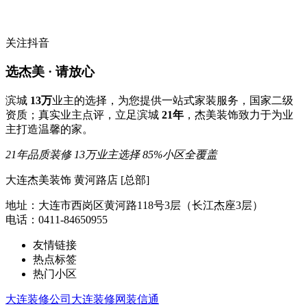
关注抖音
选杰美 · 请放心
滨城
13万
业主的选择，为您提供一站式家装服务，国家二级
资质；真实业主点评，立足滨城
21年
，杰美装饰致力于为业
主打造温馨的家。
21年品质装修
13万业主选择
85%小区全覆盖
大连杰美装饰 黄河路店 [总部]
地址：大连市西岗区黄河路118号3层（长江杰座3层）
电话：0411-84650955
友情链接
热点标签
热门小区
大连装修公司
大连装修网
装信通