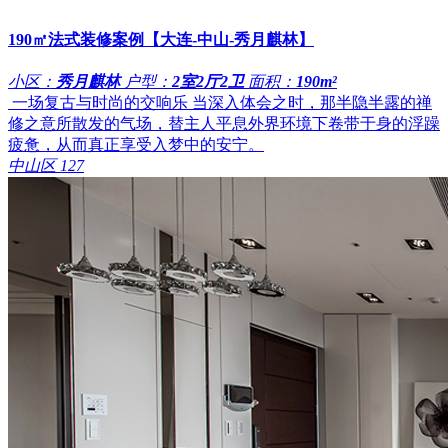
190㎡法式装修案例【大连-中山-秀月麒林】
小区：
秀月麒林
户型：
2室2厅2卫
面积：
190m²
​ 一场复古与时尚的交响乐 当深入体会之时，那半隐半露的禅
修之意所散发的气场，替主人平息外界环境下卷带于身的浮躁
疲惫，从而真正享受入梦中的安宁。
中山区
127