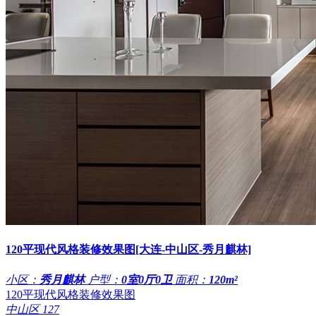
120平现代风格装修效果图[大连-中山区-秀月麒林]
小区：
秀月麒林
户型：
0室0厅0卫
面积：
120m²
120平现代风格装修效果图
中山区
127