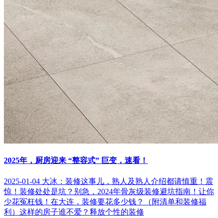
2025年，厨房迎来 “整容式” 巨变，速看！
2025-01-04
大冰：装修这事儿，熟人及熟人介绍都请慎重！
震
惊！装修处处是坑？别急，2024年骨灰级装修避坑指南！让你
少花冤枉钱！
在大连，装修要花多少钱？（附清单和装修福
利）
这样的房子谁不爱？释放个性的装修