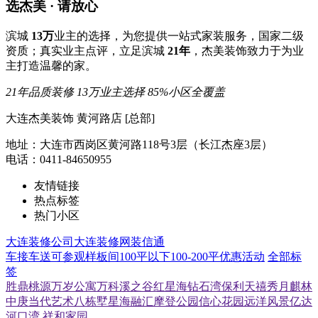
选杰美 · 请放心
滨城
13万
业主的选择，为您提供一站式家装服务，国家二级
资质；真实业主点评，立足滨城
21年
，杰美装饰致力于为业
主打造温馨的家。
21年品质装修
13万业主选择
85%小区全覆盖
大连杰美装饰 黄河路店 [总部]
地址：大连市西岗区黄河路118号3层（长江杰座3层）
电话：0411-84650955
友情链接
热点标签
热门小区
大连装修公司
大连装修网
装信通
车接车送
可参观样板间
100平以下
100-200平
优惠活动
全部标
签
胜鼎桃源
万岁公寓
万科溪之谷
红星海
钻石湾
保利天禧
秀月麒林
中庚当代艺术
八栋墅
星海融汇
摩登公园
信心花园
远洋风景
亿达
河口湾
祥和家园