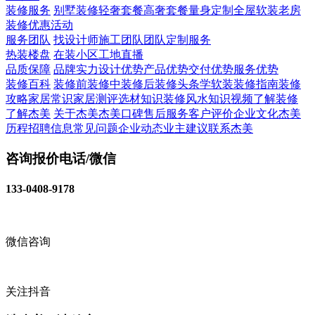
装修服务
别墅装修
轻奢套餐
高奢套餐
量身定制
全屋软装
老房
装修
优惠活动
服务团队
找设计师
施工团队
团队定制服务
热装楼盘
在装小区
工地直播
品质保障
品牌实力
设计优势
产品优势
交付优势
服务优势
装修百科
装修前
装修中
装修后
装修头条
学软装
装修指南
装修
攻略
家居常识
家居测评
选材知识
装修风水知识
视频了解装修
了解杰美
关于杰美
杰美口碑
售后服务
客户评价
企业文化
杰美
历程
招聘信息
常见问题
企业动态
业主建议
联系杰美
咨询报价电话/微信
133-0408-9178
微信咨询
关注抖音