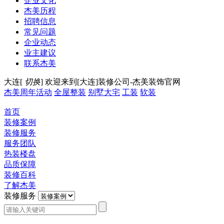
企业文化
杰美历程
招聘信息
常见问题
企业动态
业主建议
联系杰美
大连[
切换
]
欢迎来到[大连]装修公司-杰美装饰官网
杰美周年活动
全屋整装
别墅大宅
工装
软装
首页
装修案例
装修服务
服务团队
热装楼盘
品质保障
装修百科
了解杰美
装修服务