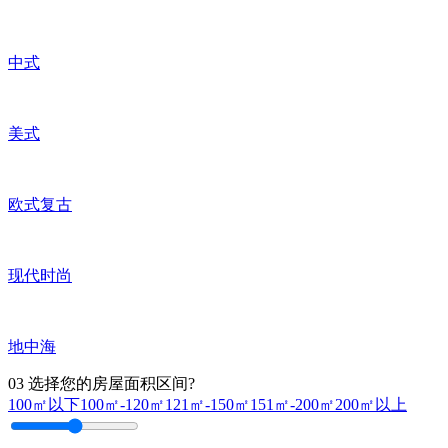
中式
美式
欧式复古
现代时尚
地中海
03
选择您的房屋面积区间?
100㎡以下
100㎡-120㎡
121㎡-150㎡
151㎡-200㎡
200㎡以上