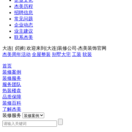
企业文化
杰美历程
招聘信息
常见问题
企业动态
业主建议
联系杰美
大连[
切换
]
欢迎来到[大连]装修公司-杰美装饰官网
杰美周年活动
全屋整装
别墅大宅
工装
软装
首页
装修案例
装修服务
服务团队
热装楼盘
品质保障
装修百科
了解杰美
装修服务