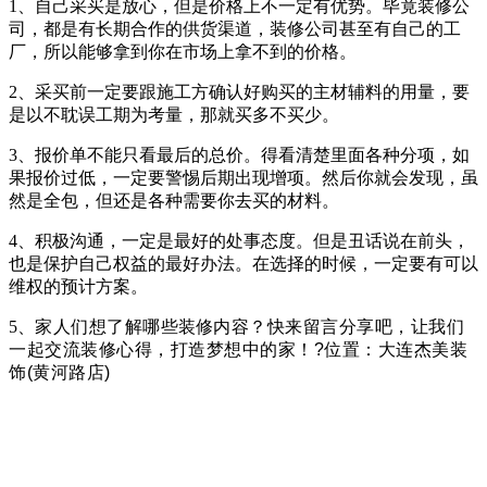
1、自己采买是放心，但是价格上不一定有优势。毕竟装修公
司，都是有长期合作的供货渠道，装修公司甚至有自己的工
厂，所以能够拿到你在市场上拿不到的价格。
2、采买前一定要跟施工方确认好购买的主材辅料的用量，要
是以不耽误工期为考量，那就买多不买少。
3、报价单不能只看最后的总价。得看清楚里面各种分项，如
果报价过低，一定要警惕后期出现增项。然后你就会发现，虽
然是全包，但还是各种需要你去买的材料。
4、积极沟通，一定是最好的处事态度。但是丑话说在前头，
也是保护自己权益的最好办法。在选择的时候，一定要有可以
维权的预计方案。
5、
家人们想了解哪些
装修
内容？快来留言分享吧，让我们
一起交流装修心得，打造梦想中的家！?位置：大连
杰美装
饰(黄河路店)
#大连装修 #大雪 #大连杰美装饰 #装修 #
设计 #施工#大连装修公司#品质装修#别墅
#大连装修 #冬天
装修的利弊 #大连杰美装饰 #装修 #设计 #施工#大连装修公
司#品质装修#别墅#大连装修公司#大连靠谱装修公司