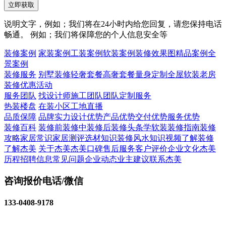
立即获取
说明文字，例如；我们将在24小时内给您回复，请您保持电话
畅通。 例如；我们将保障您的个人信息安全等
装修案例
家装案例
工装案例
软装案例
装修效果图
精品案例
全
景案例
装修服务
别墅装修
轻奢套餐
高奢套餐
量身定制
全屋软装
老房
装修
优惠活动
服务团队
找设计师
施工团队
团队定制服务
热装楼盘
在装小区
工地直播
品质保障
品牌实力
设计优势
产品优势
交付优势
服务优势
装修百科
装修前
装修中
装修后
装修头条
学软装
装修指南
装修
攻略
家居常识
家居测评
选材知识
装修风水知识
视频了解装修
了解杰美
关于杰美
杰美口碑
售后服务
客户评价
企业文化
杰美
历程
招聘信息
常见问题
企业动态
业主建议
联系杰美
咨询报价电话/微信
133-0408-9178