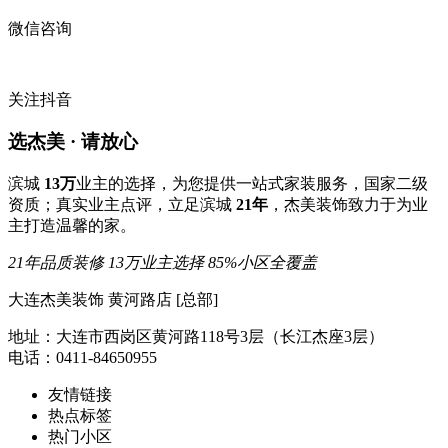
微信咨询
关注抖音
选杰美 · 请放心
滨城
13万
业主的选择，为您提供一站式家装服务，国家二级
资质；真实业主点评，立足滨城
21年
，杰美装饰致力于为业
主打造温馨的家。
21年品质装修
13万业主选择
85%小区全覆盖
大连杰美装饰 黄河路店 [总部]
地址：大连市西岗区黄河路118号3层（长江杰座3层）
电话：0411-84650955
友情链接
热点标签
热门小区