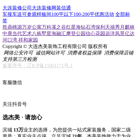
大连装修公司
大连装修网
装信通
车接车送
可参观样板间
100平以下
100-200平
优惠活动
全部标
签
胜鼎桃源
万岁公寓
万科溪之谷
红星海
钻石湾
保利天禧
秀月麒林
中庚当代艺术
八栋墅
星海融汇
摩登公园
信心花园
远洋风景
亿达
河口湾
祥和家园
Copyright © 大连杰美装饰工程有限公司 版权所有
网络公安许可
诚信网站许可
消费者权益保障
消费保障店铺
支持第三方检测
备案序号：辽ICP备15001171号-1
客服微信
关注抖音号
选杰美 · 请放心
滨城
13万
业主的选择，为您提供一站式家装服务，国家二级
资质；真实业主点评，立足滨城
21年
，杰美装饰致力于为业