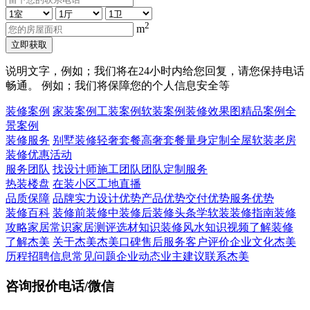
2
m
立即获取
说明文字，例如；我们将在24小时内给您回复，请您保持电话
畅通。 例如；我们将保障您的个人信息安全等
装修案例
家装案例
工装案例
软装案例
装修效果图
精品案例
全
景案例
装修服务
别墅装修
轻奢套餐
高奢套餐
量身定制
全屋软装
老房
装修
优惠活动
服务团队
找设计师
施工团队
团队定制服务
热装楼盘
在装小区
工地直播
品质保障
品牌实力
设计优势
产品优势
交付优势
服务优势
装修百科
装修前
装修中
装修后
装修头条
学软装
装修指南
装修
攻略
家居常识
家居测评
选材知识
装修风水知识
视频了解装修
了解杰美
关于杰美
杰美口碑
售后服务
客户评价
企业文化
杰美
历程
招聘信息
常见问题
企业动态
业主建议
联系杰美
咨询报价电话/微信