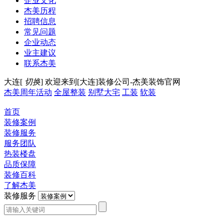
企业文化
杰美历程
招聘信息
常见问题
企业动态
业主建议
联系杰美
大连[
切换
]
欢迎来到[大连]装修公司-杰美装饰官网
杰美周年活动
全屋整装
别墅大宅
工装
软装
首页
装修案例
装修服务
服务团队
热装楼盘
品质保障
装修百科
了解杰美
装修服务