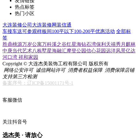
友情链接
热点标签
热门小区
大连装修公司
大连装修网
装信通
车接车送
可参观样板间
100平以下
100-200平
优惠活动
全部标
签
胜鼎桃源
万岁公寓
万科溪之谷
红星海
钻石湾
保利天禧
秀月麒林
中庚当代艺术
八栋墅
星海融汇
摩登公园
信心花园
远洋风景
亿达
河口湾
祥和家园
Copyright © 大连杰美装饰工程有限公司 版权所有
网络公安许可
诚信网站许可
消费者权益保障
消费保障店铺
支持第三方检测
备案序号：辽ICP备15001171号-1
客服微信
关注抖音号
选杰美 · 请放心