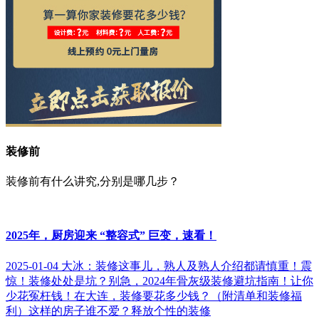
装修前
装修前有什么讲究,分别是哪几步？
2025年，厨房迎来 “整容式” 巨变，速看！
2025-01-04
大冰：装修这事儿，熟人及熟人介绍都请慎重！
震
惊！装修处处是坑？别急，2024年骨灰级装修避坑指南！让你
少花冤枉钱！
在大连，装修要花多少钱？（附清单和装修福
利）
这样的房子谁不爱？释放个性的装修