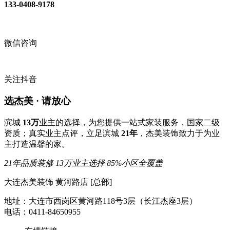
133-0408-9178
微信咨询
关注抖音
选杰美 · 请放心
滨城
13万
业主的选择，为您提供一站式家装服务，国家二级
资质；真实业主点评，立足滨城
21年
，杰美装饰致力于为业
主打造温馨的家。
21年品质装修
13万业主选择
85%小区全覆盖
大连杰美装饰 黄河路店 [总部]
地址：大连市西岗区黄河路118号3层（长江杰座3层）
电话：0411-84650955