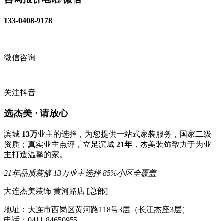
133-0408-9178
微信咨询
关注抖音
选杰美 · 请放心
滨城
13万
业主的选择，为您提供一站式家装服务，国家二级
资质；真实业主点评，立足滨城
21年
，杰美装饰致力于为业
主打造温馨的家。
21年品质装修
13万业主选择
85%小区全覆盖
大连杰美装饰 黄河路店 [总部]
地址：大连市西岗区黄河路118号3层（长江杰座3层）
电话：0411-84650955