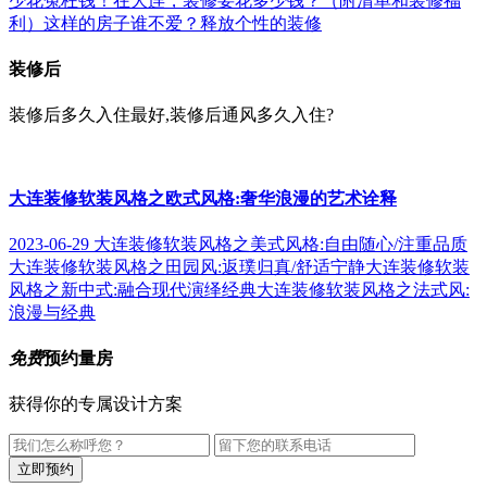
少花冤枉钱！
在大连，装修要花多少钱？（附清单和装修福
利）
这样的房子谁不爱？释放个性的装修
装修后
装修后多久入住最好,装修后通风多久入住?
大连装修软装风格之欧式风格:奢华浪漫的艺术诠释
2023-06-29
大连装修软装风格之美式风格:自由随心/注重品质
大连装修软装风格之田园风:返璞归真/舒适宁静
大连装修软装
风格之新中式:融合现代演绎经典
大连装修软装风格之法式风:
浪漫与经典
免费
预约量房
获得你的专属设计方案