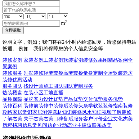
2
m
立即获取
说明文字，例如；我们将在24小时内给您回复，请您保持电话
畅通。 例如；我们将保障您的个人信息安全等
装修案例
家装案例
工装案例
软装案例
装修效果图
精品案例
全
景案例
装修服务
别墅装修
轻奢套餐
高奢套餐
量身定制
全屋软装
老房
装修
优惠活动
服务团队
找设计师
施工团队
团队定制服务
热装楼盘
在装小区
工地直播
品质保障
品牌实力
设计优势
产品优势
交付优势
服务优势
装修百科
装修前
装修中
装修后
装修头条
学软装
装修指南
装修
攻略
家居常识
家居测评
选材知识
装修风水知识
视频了解装修
了解杰美
关于杰美
杰美口碑
售后服务
客户评价
企业文化
杰美
历程
招聘信息
常见问题
企业动态
业主建议
联系杰美
咨询报价电话/微信