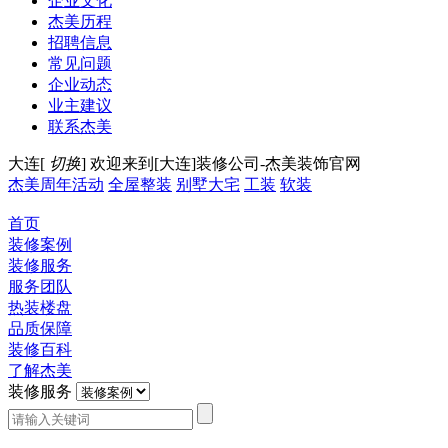
企业文化
杰美历程
招聘信息
常见问题
企业动态
业主建议
联系杰美
大连[
切换
]
欢迎来到[大连]装修公司-杰美装饰官网
杰美周年活动
全屋整装
别墅大宅
工装
软装
首页
装修案例
装修服务
服务团队
热装楼盘
品质保障
装修百科
了解杰美
装修服务