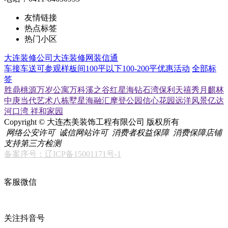
友情链接
热点标签
热门小区
大连装修公司
大连装修网
装信通
车接车送
可参观样板间
100平以下
100-200平
优惠活动
全部标
签
胜鼎桃源
万岁公寓
万科溪之谷
红星海
钻石湾
保利天禧
秀月麒林
中庚当代艺术
八栋墅
星海融汇
摩登公园
信心花园
远洋风景
亿达
河口湾
祥和家园
Copyright © 大连杰美装饰工程有限公司 版权所有
网络公安许可
诚信网站许可
消费者权益保障
消费保障店铺
支持第三方检测
备案序号：辽ICP备15001171号-1
客服微信
关注抖音号