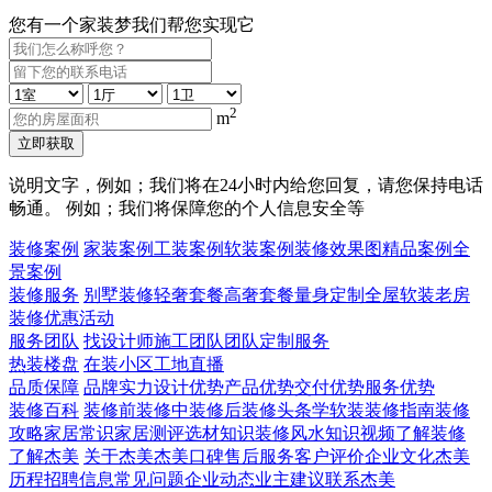
您有一个家装梦我们帮您实现它
2
m
立即获取
说明文字，例如；我们将在24小时内给您回复，请您保持电话
畅通。 例如；我们将保障您的个人信息安全等
装修案例
家装案例
工装案例
软装案例
装修效果图
精品案例
全
景案例
装修服务
别墅装修
轻奢套餐
高奢套餐
量身定制
全屋软装
老房
装修
优惠活动
服务团队
找设计师
施工团队
团队定制服务
热装楼盘
在装小区
工地直播
品质保障
品牌实力
设计优势
产品优势
交付优势
服务优势
装修百科
装修前
装修中
装修后
装修头条
学软装
装修指南
装修
攻略
家居常识
家居测评
选材知识
装修风水知识
视频了解装修
了解杰美
关于杰美
杰美口碑
售后服务
客户评价
企业文化
杰美
历程
招聘信息
常见问题
企业动态
业主建议
联系杰美