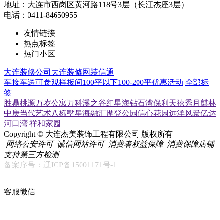
地址：大连市西岗区黄河路118号3层（长江杰座3层）
电话：0411-84650955
友情链接
热点标签
热门小区
大连装修公司
大连装修网
装信通
车接车送
可参观样板间
100平以下
100-200平
优惠活动
全部标
签
胜鼎桃源
万岁公寓
万科溪之谷
红星海
钻石湾
保利天禧
秀月麒林
中庚当代艺术
八栋墅
星海融汇
摩登公园
信心花园
远洋风景
亿达
河口湾
祥和家园
Copyright © 大连杰美装饰工程有限公司 版权所有
网络公安许可
诚信网站许可
消费者权益保障
消费保障店铺
支持第三方检测
备案序号：辽ICP备15001171号-1
客服微信