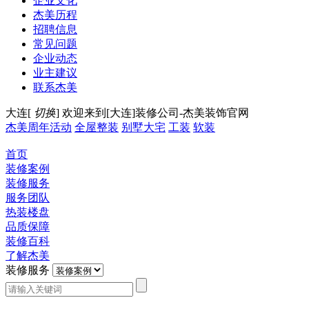
企业文化
杰美历程
招聘信息
常见问题
企业动态
业主建议
联系杰美
大连[
切换
]
欢迎来到[大连]装修公司-杰美装饰官网
杰美周年活动
全屋整装
别墅大宅
工装
软装
首页
装修案例
装修服务
服务团队
热装楼盘
品质保障
装修百科
了解杰美
装修服务