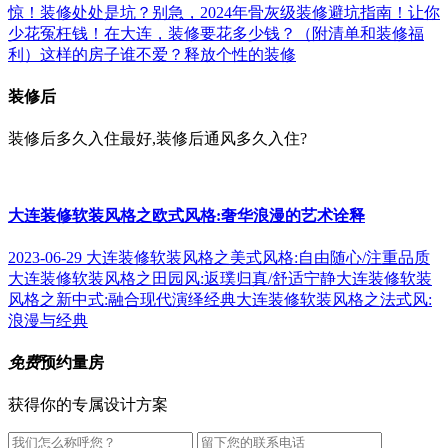
惊！装修处处是坑？别急，2024年骨灰级装修避坑指南！让你
少花冤枉钱！
在大连，装修要花多少钱？（附清单和装修福
利）
这样的房子谁不爱？释放个性的装修
装修后
装修后多久入住最好,装修后通风多久入住?
大连装修软装风格之欧式风格:奢华浪漫的艺术诠释
2023-06-29
大连装修软装风格之美式风格:自由随心/注重品质
大连装修软装风格之田园风:返璞归真/舒适宁静
大连装修软装
风格之新中式:融合现代演绎经典
大连装修软装风格之法式风:
浪漫与经典
免费
预约量房
获得你的专属设计方案