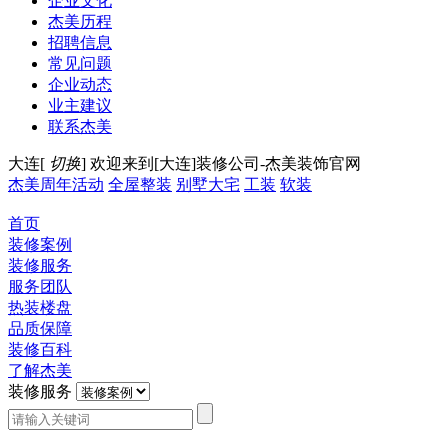
企业文化
杰美历程
招聘信息
常见问题
企业动态
业主建议
联系杰美
大连[
切换
]
欢迎来到[大连]装修公司-杰美装饰官网
杰美周年活动
全屋整装
别墅大宅
工装
软装
首页
装修案例
装修服务
服务团队
热装楼盘
品质保障
装修百科
了解杰美
装修服务