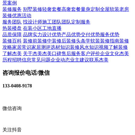
景案例
装修服务
别墅装修
轻奢套餐
高奢套餐
量身定制
全屋软装
老房
装修
优惠活动
服务团队
找设计师
施工团队
团队定制服务
热装楼盘
在装小区
工地直播
品质保障
品牌实力
设计优势
产品优势
交付优势
服务优势
装修百科
装修前
装修中
装修后
装修头条
学软装
装修指南
装修
攻略
家居常识
家居测评
选材知识
装修风水知识
视频了解装修
了解杰美
关于杰美
杰美口碑
售后服务
客户评价
企业文化
杰美
历程
招聘信息
常见问题
企业动态
业主建议
联系杰美
咨询报价电话/微信
133-0408-9178
微信咨询
关注抖音