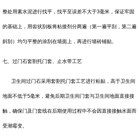
整处用素水泥进行找平，找平至误差不大于
3
毫米，保证牢固
的基础上，用齿状刮板将粘接剂分两遍（第一遍平刮，第二遍
斜刮）均匀平整的涂刮在墙面上，再进行墙砖铺贴。
七、过门石套割托门套、止水带工艺
卫生间过门石采用套割托门套工艺进行粘贴，高于卫生间
地面不低于
5
毫米，避免后期卫生间门套与卫生间地面直接接
触，确保门及门套线在后期使用过程中不会因直接接触水面而
受潮霉变。