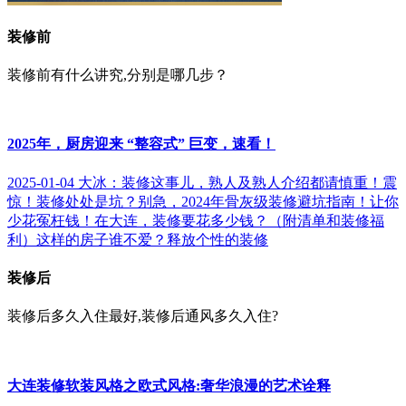
装修前
装修前有什么讲究,分别是哪几步？
2025年，厨房迎来 “整容式” 巨变，速看！
2025-01-04
大冰：装修这事儿，熟人及熟人介绍都请慎重！
震
惊！装修处处是坑？别急，2024年骨灰级装修避坑指南！让你
少花冤枉钱！
在大连，装修要花多少钱？（附清单和装修福
利）
这样的房子谁不爱？释放个性的装修
装修后
装修后多久入住最好,装修后通风多久入住?
大连装修软装风格之欧式风格:奢华浪漫的艺术诠释