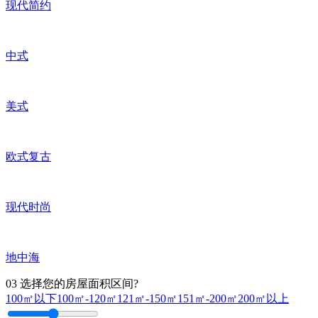
现代简约
中式
美式
欧式复古
现代时尚
地中海
03
选择您的房屋面积区间?
100㎡以下
100㎡-120㎡
121㎡-150㎡
151㎡-200㎡
200㎡以上