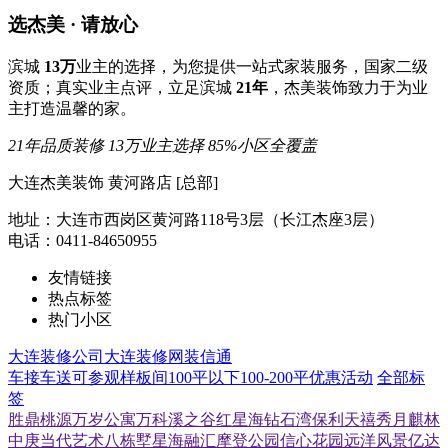
选杰美 · 请放心
滨城
13万
业主的选择，为您提供一站式家装服务，国家二级
资质；真实业主点评，立足滨城
21年
，杰美装饰致力于为业
主打造温馨的家。
21年品质装修
13万业主选择
85%小区全覆盖
大连杰美装饰 黄河路店 [总部]
地址：大连市西岗区黄河路118号3层（长江杰座3层）
电话：0411-84650955
友情链接
热点标签
热门小区
大连装修公司
大连装修网
装信通
车接车送
可参观样板间
100平以下
100-200平
优惠活动
全部标
签
胜鼎桃源
万岁公寓
万科溪之谷
红星海
钻石湾
保利天禧
秀月麒林
中庚当代艺术
八栋墅
星海融汇
摩登公园
信心花园
远洋风景
亿达