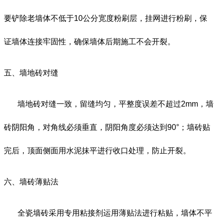
要铲除老墙体不低于
10
公分宽度粉刷层，挂网进行粉刷，保
证墙体连接牢固性，确保墙体后期施工不会开裂。
五、墙地砖对缝
墙地砖对缝一致，留缝均匀，平整度误差不超过
2mm
，墙
砖阴阳角，对角线必须垂直，阴阳角度必须达到90°；墙砖贴
完后，顶面侧面用水泥抹平进行收口处理，防止开裂。
六、墙砖薄贴法
全瓷墙砖采用专用粘接剂运用薄贴法进行粘贴，墙体不平