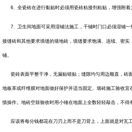
6
全瓷砖在进行黏贴时必须用瓷砖粘接剂粘贴，增强附着
、
7
卫生
间地面可采用湿铺法施工，干铺时门口必须湿铺一
、
接缝砖和其他要求填缝的墙地砖，填缝要求饱满、连续、密实
铺。
瓷砖表面平整干净，无漏
贴错贴；缝隙均匀周边顺直，砖
地板革或纤维膜对地面做好保护并适当固定。墙砖施工验收宜
慎操作。地砖空鼓验收时用小锤在地面上全数轻轻敲击，不得
应该将每分钱都花在刀刃上而不是刀背上，上面就是对瓦工的