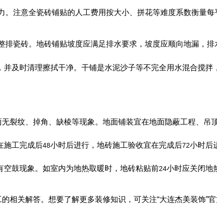
力。注意全瓷砖铺贴的人工费用按大小、拼花等难度系数衡量每
整排瓷砖。地砖铺贴坡度应满足排水要求，坡度应顺向地漏，排水
，并及时清理擦拭干净。干铺是水泥沙子等不完全用水混合搅拌
面无裂纹、掉角、缺棱等现象。地面铺装宜在地面隐蔽工程、吊
在施工完成后
小时后进行，地砖施工验收宜在完成后
小时后
48
72
有空鼓现象。如室内为地热取暖时，地砖粘贴前
小时应关闭地
24
相关解答。想要了解更多装修知识，可关注“大连杰美装饰”官方