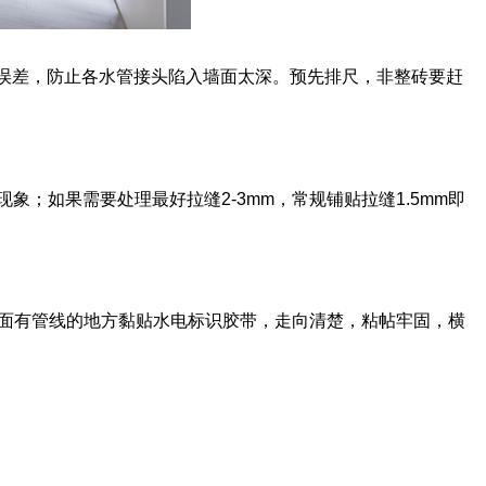
误差，防止各水管接头陷入墙面太深。预先排尺，非整砖要赶
；如果需要处理最好拉缝2-3mm，常规铺贴拉缝1.5mm即
墙面有管线的地方黏贴水电标识胶带，走向清楚，粘帖牢固，横