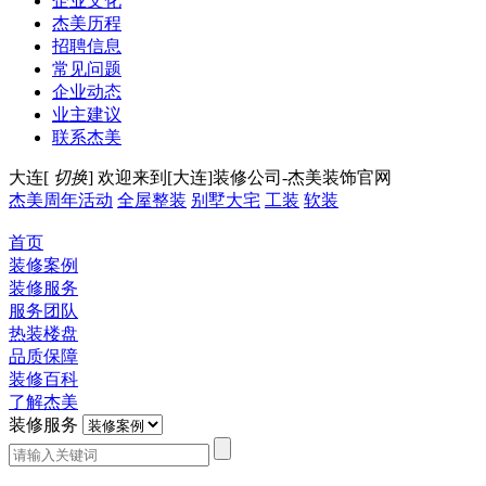
企业文化
杰美历程
招聘信息
常见问题
企业动态
业主建议
联系杰美
大连[
切换
]
欢迎来到[大连]装修公司-杰美装饰官网
杰美周年活动
全屋整装
别墅大宅
工装
软装
首页
装修案例
装修服务
服务团队
热装楼盘
品质保障
装修百科
了解杰美
装修服务