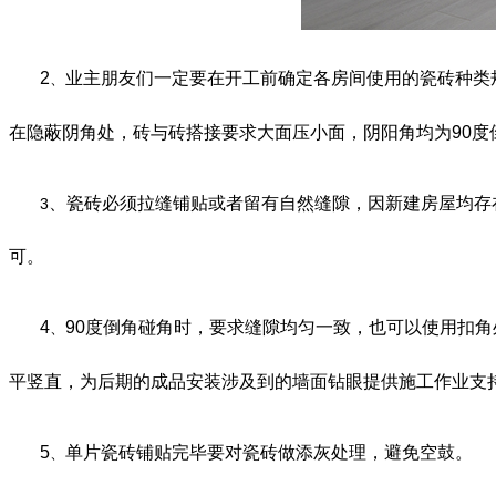
2
业主朋友们一定要在开工前确定各房间使用的瓷砖种类
、
在隐蔽阴角处，砖与砖搭接要求大面压小面，阴阳角均为90度
、
瓷砖必须拉缝铺贴或者留有自然缝隙，因新建房屋均存在
3
可。
4
90度倒角碰角时，要求缝隙均匀一致，也可以使用扣
、
平竖直，为后
期的成品安装涉及到的墙面钻眼提供施工作业支
5
单片瓷砖铺贴完毕要对瓷砖做添灰处理，避免空鼓。
、