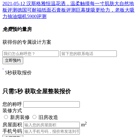
2021-05-12
汉斯格雅恒温花洒，温柔触摸每一寸肌肤
大自然地
板评测
德国可耐福纸面石膏板评测
巨幕拢吸更给力，老板大吸
力抽油烟机5900评测
免费
预约量房
获得你的专属设计方案
5秒获取报价
只需5秒
获取全屋整装报价
您的称呼
装修方式
新房装修
旧房改造
2
房屋面积
m
手机号码