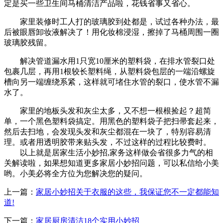
定是买一些卫生间马桶清洁产品啦，花钱省事又省心。
家里装修时工人打的玻璃胶到处都是，试过各种办法，最
后被眼唇卸妆液解决了！用化妆棉浸湿，擦掉了马桶周围一圈
玻璃胶残留。
解决管道漏水用1只宽10厘米的塑料袋，在排水管裂口处
包裹几层，再用1根较长塑料绳，从塑料袋包层的一端沿螺旋
槽向另一端缠绕系紧，这样就可堵住水管的裂口，使水管不漏
水了。
家里的地板头发和灰尘太多，又不想一根根捡起？超简
单，一个黑色塑料袋搞定。用黑色的塑料袋子把扫帚套起来，
然后去扫地，会发现头发和灰尘都混在一块了，特别容易清
理。或者用透明胶带来贴头发，不过这样的过程比较费时。
以上就是居家生活小妙招,家务这样做会省很多力气的相
关解读啦，如果想知道更多家居小妙招问题，可以私信给小美
哟。小美必将全方位为您解决您的疑问。
上一篇：
家居小妙招关于衣服的这些，我保证您不一定都能知
道!
下一篇：
家居厨房清洁18个实用小妙招