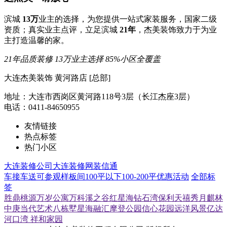
滨城
13万
业主的选择，为您提供一站式家装服务，国家二级
资质；真实业主点评，立足滨城
21年
，杰美装饰致力于为业
主打造温馨的家。
21年品质装修
13万业主选择
85%小区全覆盖
大连杰美装饰 黄河路店 [总部]
地址：大连市西岗区黄河路118号3层（长江杰座3层）
电话：0411-84650955
友情链接
热点标签
热门小区
大连装修公司
大连装修网
装信通
车接车送
可参观样板间
100平以下
100-200平
优惠活动
全部标
签
胜鼎桃源
万岁公寓
万科溪之谷
红星海
钻石湾
保利天禧
秀月麒林
中庚当代艺术
八栋墅
星海融汇
摩登公园
信心花园
远洋风景
亿达
河口湾
祥和家园