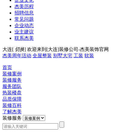
企业文化
杰美历程
招聘信息
常见问题
企业动态
业主建议
联系杰美
大连[
切换
]
欢迎来到[大连]装修公司-杰美装饰官网
杰美周年活动
全屋整装
别墅大宅
工装
软装
首页
装修案例
装修服务
服务团队
热装楼盘
品质保障
装修百科
了解杰美
装修服务