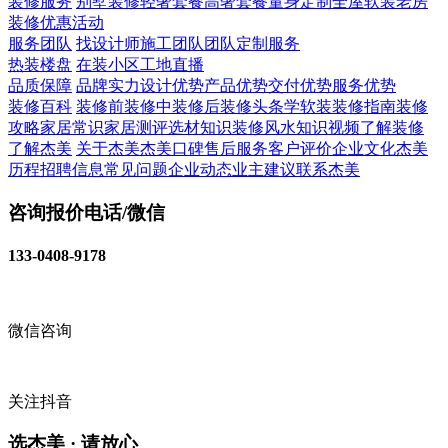
装修服务
别墅装修
轻奢套餐
高奢套餐
量身定制
全屋软装
老房
装修
优惠活动
服务团队
找设计师
施工团队
团队定制服务
热装楼盘
在装小区
工地直播
品质保障
品牌实力
设计优势
产品优势
交付优势
服务优势
装修百科
装修前
装修中
装修后
装修头条
学软装
装修指南
装修
攻略
家居常识
家居测评
选材知识
装修风水知识
视频了解装修
了解杰美
关于杰美
杰美口碑
售后服务
客户评价
企业文化
杰美
历程
招聘信息
常见问题
企业动态
业主建议
联系杰美
咨询报价电话/微信
133-0408-9178
微信咨询
关注抖音
选杰美 · 请放心