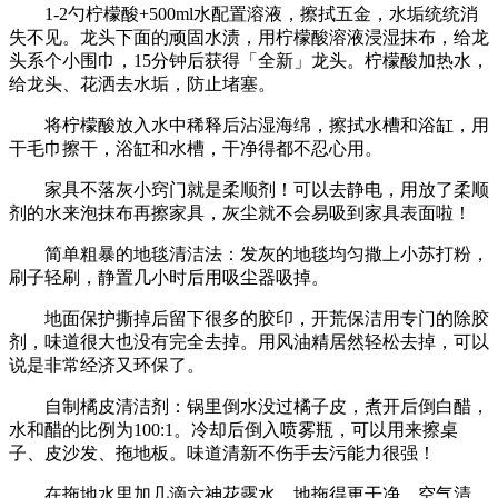
1-2勺柠檬酸+500ml水配置溶液，擦拭五金，水垢统统消
失不见。龙头下面的顽固水渍，用柠檬酸溶液浸湿抹布，给龙
头系个小围巾，15分钟后获得「全新」龙头。柠檬酸加热水，
给龙头、花洒去水垢，防止堵塞。
将柠檬酸放入水中稀释后沾湿海绵，擦拭水槽和浴缸，用
干毛巾擦干，浴缸和水槽，干净得都不忍心用。
家具不落灰小窍门就是柔顺剂！可以去静电，用放了柔顺
剂的水来泡抹布再擦家具，灰尘就不会易吸到家具表面啦！
简单粗暴的地毯清洁法：发灰的地毯均匀撒上小苏打粉，
刷子轻刷，静置几小时后用吸尘器吸掉。
地面保护撕掉后留下很多的胶印，开荒保洁用专门的除胶
剂，味道很大也没有完全去掉。用风油精居然轻松去掉，可以
说是非常经济又环保了。
自制橘皮清洁剂：锅里倒水没过橘子皮，煮开后倒白醋，
水和醋的比例为100:1。冷却后倒入喷雾瓶，可以用来擦桌
子、皮沙发、拖地板。味道清新不伤手去污能力很强！
在拖地水里加几滴六神花露水，地拖得更干净，空气清