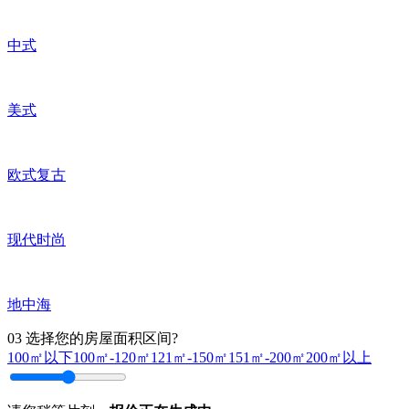
中式
美式
欧式复古
现代时尚
地中海
03
选择您的房屋面积区间?
100㎡以下
100㎡-120㎡
121㎡-150㎡
151㎡-200㎡
200㎡以上