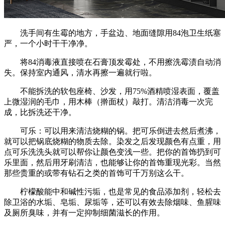
洗手间有生霉的地方，手盆边、地面缝隙用84泡卫生纸塞
严，一个小时干干净净。
将84消毒液直接喷在石膏顶发霉处，不用擦洗霉渍自动消
失。保持室内通风，清水再擦一遍就行啦。
不能拆洗的软包座椅、沙发，用75%酒精喷湿表面，覆盖
上微湿润的毛巾，用木棒（擀面杖）敲打。清洁消毒一次完
成，比拆洗还干净。
可乐：可以用来清洁烧糊的锅。把可乐倒进去然后煮沸，
就可以把锅底烧糊的物质去除。染发之后发现颜色有点重，用
点可乐洗洗头就可以帮你让颜色变浅一些。把你的首饰扔到可
乐里面，然后用牙刷清洁，也能够让你的首饰重现光彩。当然
那些贵重的或带有钻石之类的首饰可千万别这么干。
柠檬酸能中和碱性污垢，也是常见的食品添加剂，轻松去
除卫浴的水垢、皂垢、尿垢等，还可以有效去除烟味、鱼腥味
及厕所臭味，并有一定抑制细菌滋长的作用。