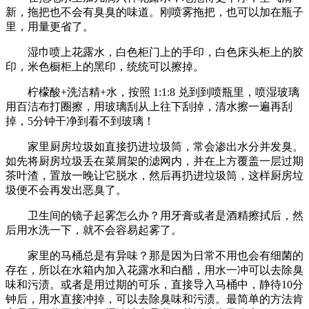
新，拖把也不会有臭臭的味道。刚喷雾拖把，也可以加在瓶子
里，用量更省了。
湿巾喷上花露水，白色柜门上的手印，白色床头柜上的胶
印，米色橱柜上的黑印，统统可以擦掉。
柠檬酸+洗洁精+水，按照 1:1:8 兑到到喷瓶里，喷湿玻璃
用百洁布打圈擦，用玻璃刮从上往下刮掉，清水擦一遍再刮
掉，5分钟干净到看不到玻璃！
家里厨房垃圾如直接扔进垃圾筒，常会渗出水分并发臭。
如先将厨房垃圾丢在菜屑架的滤网内，并在上方覆盖一层过期
茶叶渣，置放一晚让它脱水，然后再扔进垃圾筒，这样厨房垃
圾便不会再发出恶臭了。
卫生间的镜子起雾怎么办？用牙膏或者是酒精擦拭后，然
后用水洗一下，就不会容易起雾了。
家里的马桶总是有异味？那是因为日常不用也会有细菌的
存在，所以在水箱内加入花露水和白醋，用水一冲可以去除臭
味和污渍。或者是用过期的可乐，直接导入马桶中，静待10分
钟后，用水直接冲掉，可以去除臭味和污渍。最简单的方法肯