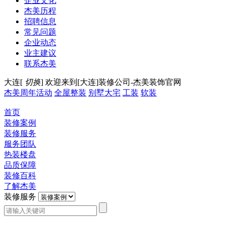
企业文化
杰美历程
招聘信息
常见问题
企业动态
业主建议
联系杰美
大连[
切换
]
欢迎来到[大连]装修公司-杰美装饰官网
杰美周年活动
全屋整装
别墅大宅
工装
软装
首页
装修案例
装修服务
服务团队
热装楼盘
品质保障
装修百科
了解杰美
装修服务