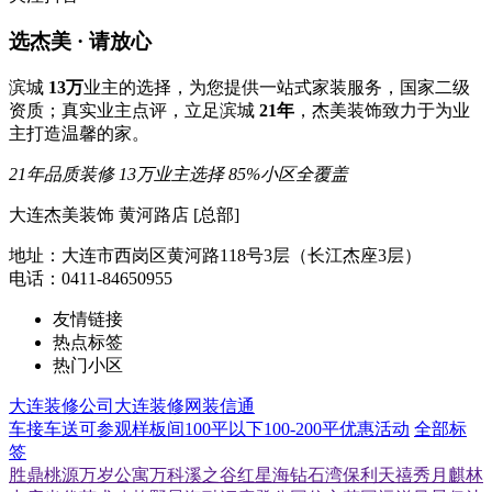
选杰美 · 请放心
滨城
13万
业主的选择，为您提供一站式家装服务，国家二级
资质；真实业主点评，立足滨城
21年
，杰美装饰致力于为业
主打造温馨的家。
21年品质装修
13万业主选择
85%小区全覆盖
大连杰美装饰 黄河路店 [总部]
地址：大连市西岗区黄河路118号3层（长江杰座3层）
电话：0411-84650955
友情链接
热点标签
热门小区
大连装修公司
大连装修网
装信通
车接车送
可参观样板间
100平以下
100-200平
优惠活动
全部标
签
胜鼎桃源
万岁公寓
万科溪之谷
红星海
钻石湾
保利天禧
秀月麒林