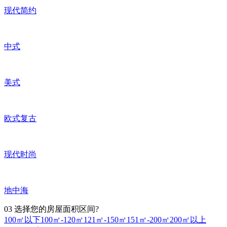
现代简约
中式
美式
欧式复古
现代时尚
地中海
03
选择您的房屋面积区间?
100㎡以下
100㎡-120㎡
121㎡-150㎡
151㎡-200㎡
200㎡以上