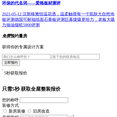
环保的代名词——爱格板材测评
2021-05-12
汉斯格雅恒温花洒，温柔触摸每一寸肌肤
大自然地
板评测
德国可耐福纸面石膏板评测
巨幕拢吸更给力，老板大吸
力抽油烟机5900评测
免费
预约量房
获得你的专属设计方案
5秒获取报价
只需5秒
获取全屋整装报价
您的称呼
装修方式
新房装修
旧房改造
2