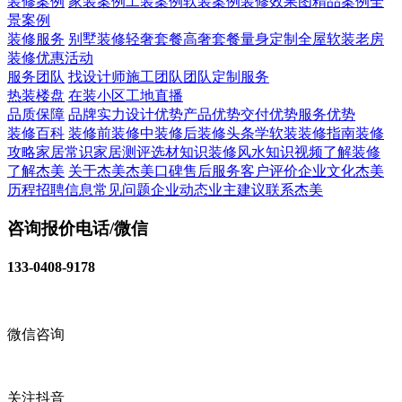
装修案例
家装案例
工装案例
软装案例
装修效果图
精品案例
全
景案例
装修服务
别墅装修
轻奢套餐
高奢套餐
量身定制
全屋软装
老房
装修
优惠活动
服务团队
找设计师
施工团队
团队定制服务
热装楼盘
在装小区
工地直播
品质保障
品牌实力
设计优势
产品优势
交付优势
服务优势
装修百科
装修前
装修中
装修后
装修头条
学软装
装修指南
装修
攻略
家居常识
家居测评
选材知识
装修风水知识
视频了解装修
了解杰美
关于杰美
杰美口碑
售后服务
客户评价
企业文化
杰美
历程
招聘信息
常见问题
企业动态
业主建议
联系杰美
咨询报价电话/微信
133-0408-9178
微信咨询
关注抖音