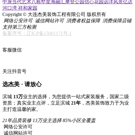
中庚当代艺术
八栋墅
星海融汇
摩登公园
信心花园
远洋风景
亿达
河口湾
祥和家园
Copyright © 大连杰美装饰工程有限公司 版权所有
网络公安许可
诚信网站许可
消费者权益保障
消费保障店铺
支持第三方检测
备案序号：辽ICP备15001171号-1
客服微信
关注抖音号
选杰美 · 请放心
滨城
13万
业主的选择，为您提供一站式家装服务，国家二级
资质；真实业主点评，立足滨城
21年
，杰美装饰致力于为业
主打造温馨的家。
21年品质装修
13万业主选择
85%小区全覆盖
网络公安许可
诚信网站许可