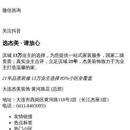
微信咨询
关注抖音
选杰美 · 请放心
滨城
13万
业主的选择，为您提供一站式家装服务，国家二级
资质；真实业主点评，立足滨城
21年
，杰美装饰致力于为业
主打造温馨的家。
21年品质装修
13万业主选择
85%小区全覆盖
大连杰美装饰 黄河路店 [总部]
地址：大连市西岗区黄河路118号3层（长江杰座3层）
电话：0411-84650955
友情链接
热点标签
热门小区