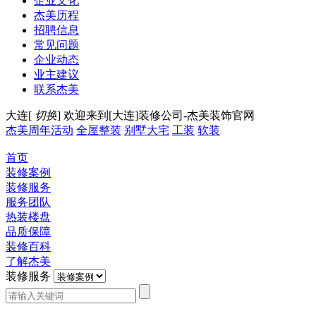
企业文化
杰美历程
招聘信息
常见问题
企业动态
业主建议
联系杰美
大连[
切换
]
欢迎来到[大连]装修公司-杰美装饰官网
杰美周年活动
全屋整装
别墅大宅
工装
软装
首页
装修案例
装修服务
服务团队
热装楼盘
品质保障
装修百科
了解杰美
装修服务