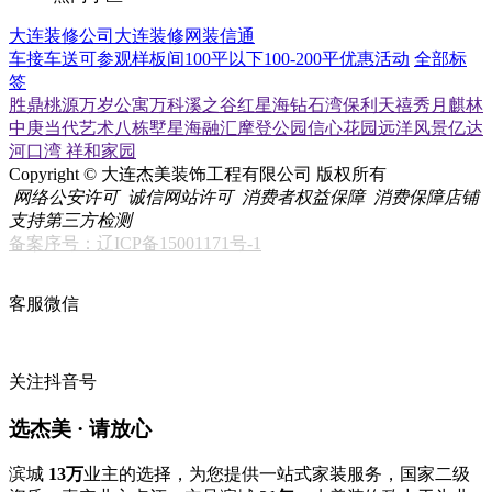
大连装修公司
大连装修网
装信通
车接车送
可参观样板间
100平以下
100-200平
优惠活动
全部标
签
胜鼎桃源
万岁公寓
万科溪之谷
红星海
钻石湾
保利天禧
秀月麒林
中庚当代艺术
八栋墅
星海融汇
摩登公园
信心花园
远洋风景
亿达
河口湾
祥和家园
Copyright © 大连杰美装饰工程有限公司 版权所有
网络公安许可
诚信网站许可
消费者权益保障
消费保障店铺
支持第三方检测
备案序号：辽ICP备15001171号-1
客服微信
关注抖音号
选杰美 · 请放心
滨城
13万
业主的选择，为您提供一站式家装服务，国家二级