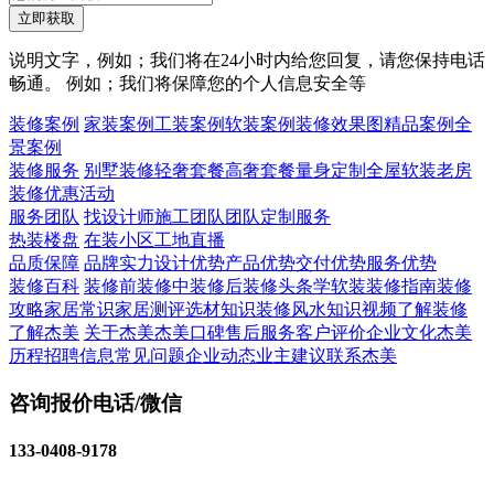
立即获取
说明文字，例如；我们将在24小时内给您回复，请您保持电话
畅通。 例如；我们将保障您的个人信息安全等
装修案例
家装案例
工装案例
软装案例
装修效果图
精品案例
全
景案例
装修服务
别墅装修
轻奢套餐
高奢套餐
量身定制
全屋软装
老房
装修
优惠活动
服务团队
找设计师
施工团队
团队定制服务
热装楼盘
在装小区
工地直播
品质保障
品牌实力
设计优势
产品优势
交付优势
服务优势
装修百科
装修前
装修中
装修后
装修头条
学软装
装修指南
装修
攻略
家居常识
家居测评
选材知识
装修风水知识
视频了解装修
了解杰美
关于杰美
杰美口碑
售后服务
客户评价
企业文化
杰美
历程
招聘信息
常见问题
企业动态
业主建议
联系杰美
咨询报价电话/微信
133-0408-9178