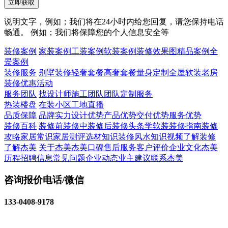
立即获取
说明文字，例如；我们将在24小时内给您回复，请您保持电话
畅通。 例如；我们将保障您的个人信息安全等
装修案例
家装案例
工装案例
软装案例
装修效果图
精品案例
全
景案例
装修服务
别墅装修
轻奢套餐
高奢套餐
量身定制
全屋软装
老房
装修
优惠活动
服务团队
找设计师
施工团队
团队定制服务
热装楼盘
在装小区
工地直播
品质保障
品牌实力
设计优势
产品优势
交付优势
服务优势
装修百科
装修前
装修中
装修后
装修头条
学软装
装修指南
装修
攻略
家居常识
家居测评
选材知识
装修风水知识
视频了解装修
了解杰美
关于杰美
杰美口碑
售后服务
客户评价
企业文化
杰美
历程
招聘信息
常见问题
企业动态
业主建议
联系杰美
咨询报价电话/微信
133-0408-9178