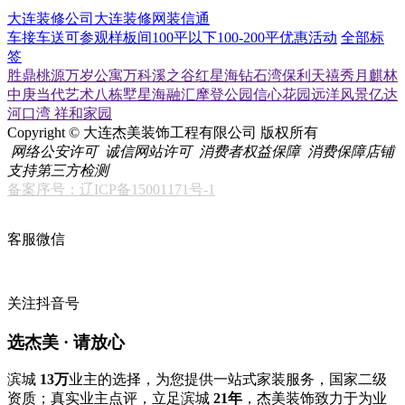
大连装修公司
大连装修网
装信通
车接车送
可参观样板间
100平以下
100-200平
优惠活动
全部标
签
胜鼎桃源
万岁公寓
万科溪之谷
红星海
钻石湾
保利天禧
秀月麒林
中庚当代艺术
八栋墅
星海融汇
摩登公园
信心花园
远洋风景
亿达
河口湾
祥和家园
Copyright © 大连杰美装饰工程有限公司 版权所有
网络公安许可
诚信网站许可
消费者权益保障
消费保障店铺
支持第三方检测
备案序号：辽ICP备15001171号-1
客服微信
关注抖音号
选杰美 · 请放心
滨城
13万
业主的选择，为您提供一站式家装服务，国家二级
资质；真实业主点评，立足滨城
21年
，杰美装饰致力于为业