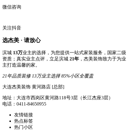
微信咨询
关注抖音
选杰美 · 请放心
滨城
13万
业主的选择，为您提供一站式家装服务，国家二级
资质；真实业主点评，立足滨城
21年
，杰美装饰致力于为业
主打造温馨的家。
21年品质装修
13万业主选择
85%小区全覆盖
大连杰美装饰 黄河路店 [总部]
地址：大连市西岗区黄河路118号3层（长江杰座3层）
电话：0411-84650955
友情链接
热点标签
热门小区