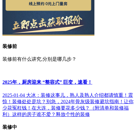
装修前
装修前有什么讲究,分别是哪几步？
2025年，厨房迎来 “整容式” 巨变，速看！
2025-01-04
大冰：装修这事儿，熟人及熟人介绍都请慎重！
震
惊！装修处处是坑？别急，2024年骨灰级装修避坑指南！让你
少花冤枉钱！
在大连，装修要花多少钱？（附清单和装修福
利）
这样的房子谁不爱？释放个性的装修
装修中