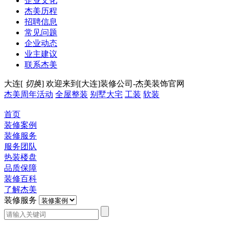
企业文化
杰美历程
招聘信息
常见问题
企业动态
业主建议
联系杰美
大连[
切换
]
欢迎来到[大连]装修公司-杰美装饰官网
杰美周年活动
全屋整装
别墅大宅
工装
软装
首页
装修案例
装修服务
服务团队
热装楼盘
品质保障
装修百科
了解杰美
装修服务