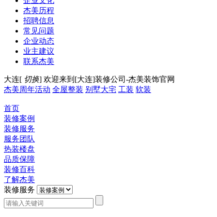
企业文化
杰美历程
招聘信息
常见问题
企业动态
业主建议
联系杰美
大连[
切换
]
欢迎来到[大连]装修公司-杰美装饰官网
杰美周年活动
全屋整装
别墅大宅
工装
软装
首页
装修案例
装修服务
服务团队
热装楼盘
品质保障
装修百科
了解杰美
装修服务