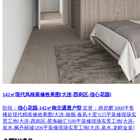
142㎡现代风格装修效果图[大连-西岗区-信心花园]
阶段：
信心花园-142㎡南北通透户型
监督：
韩登鹏
3000平售
楼处现代精装修效果图[大连-旅顺-春风十里]
125平装修现场实
景工地[大连-西岗区-星海融汇]
180平装修现场实景工地[大连-
泉水-枫丹丽城]
206平装修现场实景工地[大连-泉水-龙畔金泉]