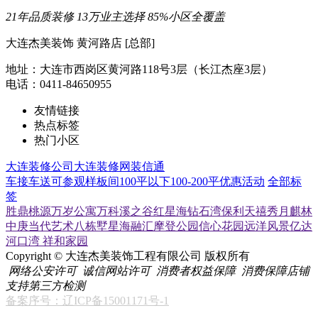
21年品质装修
13万业主选择
85%小区全覆盖
大连杰美装饰 黄河路店 [总部]
地址：大连市西岗区黄河路118号3层（长江杰座3层）
电话：0411-84650955
友情链接
热点标签
热门小区
大连装修公司
大连装修网
装信通
车接车送
可参观样板间
100平以下
100-200平
优惠活动
全部标
签
胜鼎桃源
万岁公寓
万科溪之谷
红星海
钻石湾
保利天禧
秀月麒林
中庚当代艺术
八栋墅
星海融汇
摩登公园
信心花园
远洋风景
亿达
河口湾
祥和家园
Copyright © 大连杰美装饰工程有限公司 版权所有
网络公安许可
诚信网站许可
消费者权益保障
消费保障店铺
支持第三方检测
备案序号：辽ICP备15001171号-1