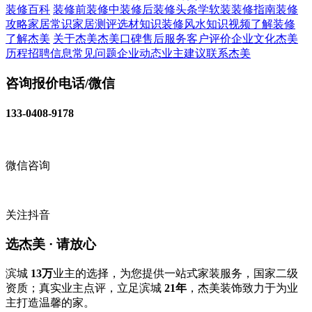
装修百科
装修前
装修中
装修后
装修头条
学软装
装修指南
装修
攻略
家居常识
家居测评
选材知识
装修风水知识
视频了解装修
了解杰美
关于杰美
杰美口碑
售后服务
客户评价
企业文化
杰美
历程
招聘信息
常见问题
企业动态
业主建议
联系杰美
咨询报价电话/微信
133-0408-9178
微信咨询
关注抖音
选杰美 · 请放心
滨城
13万
业主的选择，为您提供一站式家装服务，国家二级
资质；真实业主点评，立足滨城
21年
，杰美装饰致力于为业
主打造温馨的家。