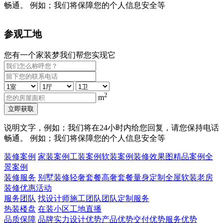
畅通。 例如；我们将保障您的个人信息安全等
参观工地
您有一个家装梦我们帮您实现它
2
m
立即获取
说明文字，例如；我们将在24小时内给您回复，请您保持电话
畅通。 例如；我们将保障您的个人信息安全等
装修案例
家装案例
工装案例
软装案例
装修效果图
精品案例
全
景案例
装修服务
别墅装修
轻奢套餐
高奢套餐
量身定制
全屋软装
老房
装修
优惠活动
服务团队
找设计师
施工团队
团队定制服务
热装楼盘
在装小区
工地直播
品质保障
品牌实力
设计优势
产品优势
交付优势
服务优势