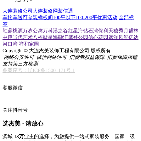
大连装修公司
大连装修网
装信通
车接车送
可参观样板间
100平以下
100-200平
优惠活动
全部标
签
胜鼎桃源
万岁公寓
万科溪之谷
红星海
钻石湾
保利天禧
秀月麒林
中庚当代艺术
八栋墅
星海融汇
摩登公园
信心花园
远洋风景
亿达
河口湾
祥和家园
Copyright © 大连杰美装饰工程有限公司 版权所有
网络公安许可
诚信网站许可
消费者权益保障
消费保障店铺
支持第三方检测
备案序号：辽ICP备15001171号-1
客服微信
关注抖音号
选杰美 · 请放心
滨城
13万
业主的选择，为您提供一站式家装服务，国家二级