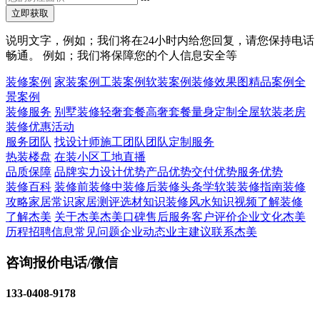
立即获取
说明文字，例如；我们将在24小时内给您回复，请您保持电话
畅通。 例如；我们将保障您的个人信息安全等
装修案例
家装案例
工装案例
软装案例
装修效果图
精品案例
全
景案例
装修服务
别墅装修
轻奢套餐
高奢套餐
量身定制
全屋软装
老房
装修
优惠活动
服务团队
找设计师
施工团队
团队定制服务
热装楼盘
在装小区
工地直播
品质保障
品牌实力
设计优势
产品优势
交付优势
服务优势
装修百科
装修前
装修中
装修后
装修头条
学软装
装修指南
装修
攻略
家居常识
家居测评
选材知识
装修风水知识
视频了解装修
了解杰美
关于杰美
杰美口碑
售后服务
客户评价
企业文化
杰美
历程
招聘信息
常见问题
企业动态
业主建议
联系杰美
咨询报价电话/微信
133-0408-9178