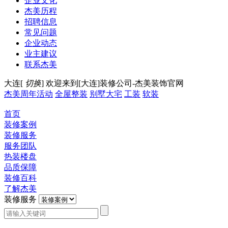
企业文化
杰美历程
招聘信息
常见问题
企业动态
业主建议
联系杰美
大连[
切换
]
欢迎来到[大连]装修公司-杰美装饰官网
杰美周年活动
全屋整装
别墅大宅
工装
软装
首页
装修案例
装修服务
服务团队
热装楼盘
品质保障
装修百科
了解杰美
装修服务