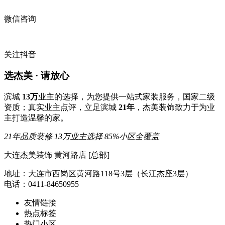
微信咨询
关注抖音
选杰美 · 请放心
滨城
13万
业主的选择，为您提供一站式家装服务，国家二级
资质；真实业主点评，立足滨城
21年
，杰美装饰致力于为业
主打造温馨的家。
21年品质装修
13万业主选择
85%小区全覆盖
大连杰美装饰 黄河路店 [总部]
地址：大连市西岗区黄河路118号3层（长江杰座3层）
电话：0411-84650955
友情链接
热点标签
热门小区