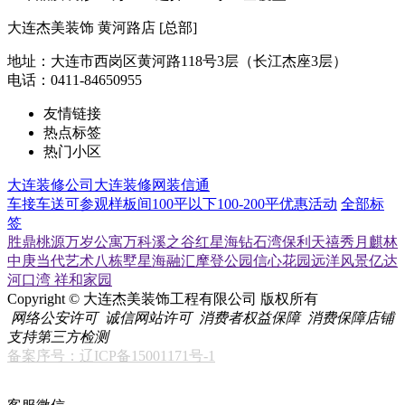
大连杰美装饰 黄河路店 [总部]
地址：大连市西岗区黄河路118号3层（长江杰座3层）
电话：0411-84650955
友情链接
热点标签
热门小区
大连装修公司
大连装修网
装信通
车接车送
可参观样板间
100平以下
100-200平
优惠活动
全部标
签
胜鼎桃源
万岁公寓
万科溪之谷
红星海
钻石湾
保利天禧
秀月麒林
中庚当代艺术
八栋墅
星海融汇
摩登公园
信心花园
远洋风景
亿达
河口湾
祥和家园
Copyright © 大连杰美装饰工程有限公司 版权所有
网络公安许可
诚信网站许可
消费者权益保障
消费保障店铺
支持第三方检测
备案序号：辽ICP备15001171号-1