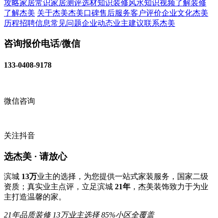
攻略
家居常识
家居测评
选材知识
装修风水知识
视频了解装修
了解杰美
关于杰美
杰美口碑
售后服务
客户评价
企业文化
杰美
历程
招聘信息
常见问题
企业动态
业主建议
联系杰美
咨询报价电话/微信
133-0408-9178
微信咨询
关注抖音
选杰美 · 请放心
滨城
13万
业主的选择，为您提供一站式家装服务，国家二级
资质；真实业主点评，立足滨城
21年
，杰美装饰致力于为业
主打造温馨的家。
21年品质装修
13万业主选择
85%小区全覆盖