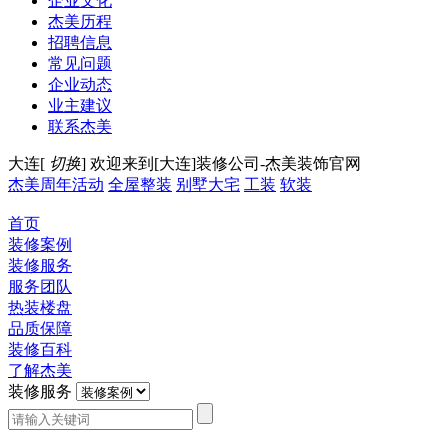
企业文化
杰美历程
招聘信息
常见问题
企业动态
业主建议
联系杰美
大连[
切换
]
欢迎来到[大连]装修公司-杰美装饰官网
杰美周年活动
全屋整装
别墅大宅
工装
软装
首页
装修案例
装修服务
服务团队
热装楼盘
品质保障
装修百科
了解杰美
装修服务