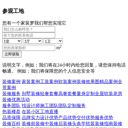
参观工地
您有一个家装梦我们帮您实现它
2
m
立即获取
说明文字，例如；我们将在24小时内给您回复，请您保持电话
畅通。 例如；我们将保障您的个人信息安全等
装修案例
家装案例
工装案例
软装案例
装修效果图
精品案例
全
景案例
装修服务
别墅装修
轻奢套餐
高奢套餐
量身定制
全屋软装
老房
装修
优惠活动
服务团队
找设计师
施工团队
团队定制服务
热装楼盘
在装小区
工地直播
品质保障
品牌实力
设计优势
产品优势
交付优势
服务优势
装修百科
装修前
装修中
装修后
装修头条
学软装
装修指南
装修