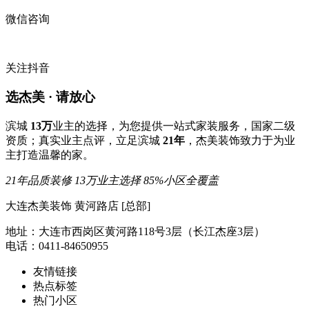
微信咨询
关注抖音
选杰美 · 请放心
滨城
13万
业主的选择，为您提供一站式家装服务，国家二级
资质；真实业主点评，立足滨城
21年
，杰美装饰致力于为业
主打造温馨的家。
21年品质装修
13万业主选择
85%小区全覆盖
大连杰美装饰 黄河路店 [总部]
地址：大连市西岗区黄河路118号3层（长江杰座3层）
电话：0411-84650955
友情链接
热点标签
热门小区