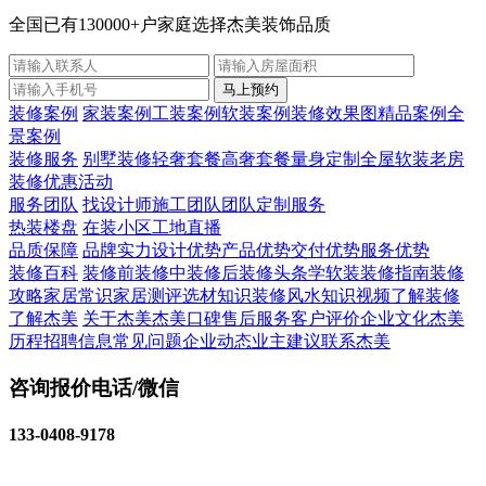
全国已有
130000+
户家庭选择
杰美装饰品质
马上预约
装修案例
家装案例
工装案例
软装案例
装修效果图
精品案例
全
景案例
装修服务
别墅装修
轻奢套餐
高奢套餐
量身定制
全屋软装
老房
装修
优惠活动
服务团队
找设计师
施工团队
团队定制服务
热装楼盘
在装小区
工地直播
品质保障
品牌实力
设计优势
产品优势
交付优势
服务优势
装修百科
装修前
装修中
装修后
装修头条
学软装
装修指南
装修
攻略
家居常识
家居测评
选材知识
装修风水知识
视频了解装修
了解杰美
关于杰美
杰美口碑
售后服务
客户评价
企业文化
杰美
历程
招聘信息
常见问题
企业动态
业主建议
联系杰美
咨询报价电话/微信
133-0408-9178