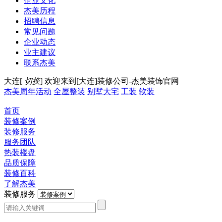
企业文化
杰美历程
招聘信息
常见问题
企业动态
业主建议
联系杰美
大连[
切换
]
欢迎来到[大连]装修公司-杰美装饰官网
杰美周年活动
全屋整装
别墅大宅
工装
软装
首页
装修案例
装修服务
服务团队
热装楼盘
品质保障
装修百科
了解杰美
装修服务