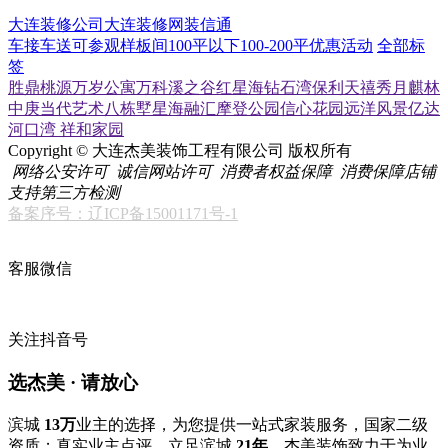
大连装修公司
大连装修网
装信通
车接车送
可参观样板间
100平以下
100-200平
优惠活动
全部标
签
胜鼎桃源
万岁公寓
万科溪之谷
红星海
钻石湾
保利天禧
秀月麒林
中庚当代艺术
八栋墅
星海融汇
摩登公园
信心花园
远洋风景
亿达
河口湾
祥和家园
Copyright © 大连杰美装饰工程有限公司 版权所有
网络公安许可
诚信网站许可
消费者权益保障
消费保障店铺
支持第三方检测
备案序号：辽ICP备15001171号-1
客服微信
关注抖音号
选杰美 · 请放心
滨城
13万
业主的选择，为您提供一站式家装服务，国家二级
资质；真实业主点评，立足滨城
21年
，杰美装饰致力于为业