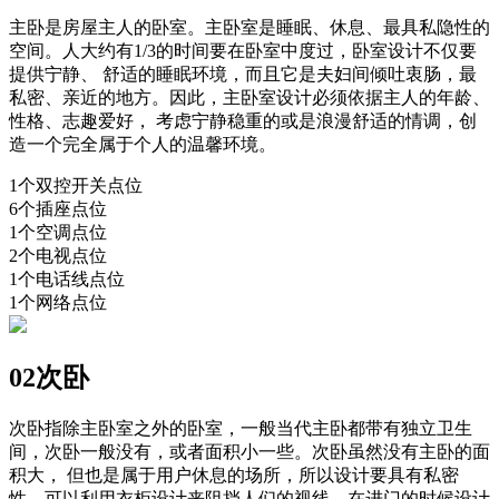
主卧是房屋主人的卧室。主卧室是睡眠、休息、最具私隐性的
空间。人大约有1/3的时间要在卧室中度过，卧室设计不仅要
提供宁静、 舒适的睡眠环境，而且它是夫妇间倾吐衷肠，最
私密、亲近的地方。因此，主卧室设计必须依据主人的年龄、
性格、志趣爱好， 考虑宁静稳重的或是浪漫舒适的情调，创
造一个完全属于个人的温馨环境。
1个双控开关点位
6个插座点位
1个空调点位
2个电视点位
1个电话线点位
1个网络点位
02次卧
次卧指除主卧室之外的卧室，一般当代主卧都带有独立卫生
间，次卧一般没有，或者面积小一些。次卧虽然没有主卧的面
积大， 但也是属于用户休息的场所，所以设计要具有私密
性。可以利用衣柜设计来阻挡人们的视线，在进门的时候设计