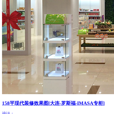
158平现代装修效果图[大连-罗斯福-IMASA专柜]
设计：