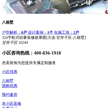
八栋墅
户型解析：
0户
设计案例：
1个
在施工地：
2户
324平欧式轻奢装修效果图[大连-甘井子区-八栋墅]
甘井子区
10244
小区咨询热线：
400-836-1918
杰美装饰为您提供专属定制服务
小区优惠
八栋墅
团购优惠
预约量房
本小区装修