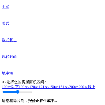
中式
美式
欧式复古
现代时尚
地中海
03
选择您的房屋面积区间?
100㎡以下
100㎡-120㎡
121㎡-150㎡
151㎡-200㎡
200㎡以上
请您稍等片刻，
报价正在生成中...