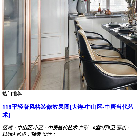
热门推荐
118平轻奢风格装修效果图[大连-中山区-中庚当代艺
术]
区域：
中山区
小区：
中庚当代艺术
户型：
0室0厅0卫
面积：
118m²
风格：
轻奢
设计：