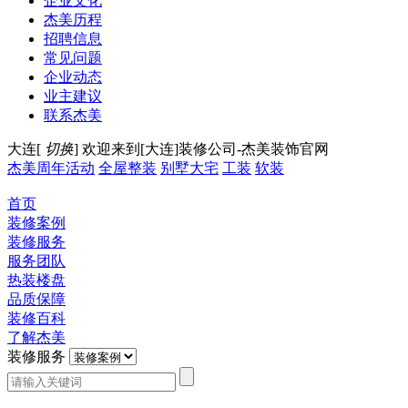
企业文化
杰美历程
招聘信息
常见问题
企业动态
业主建议
联系杰美
大连[
切换
]
欢迎来到[大连]装修公司-杰美装饰官网
杰美周年活动
全屋整装
别墅大宅
工装
软装
首页
装修案例
装修服务
服务团队
热装楼盘
品质保障
装修百科
了解杰美
装修服务