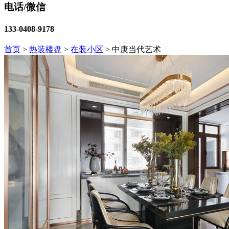
电话/微信
133-0408-9178
首页
>
热装楼盘
>
在装小区
>
中庚当代艺术