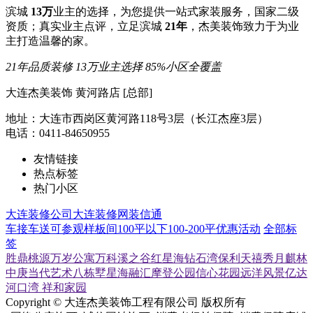
滨城
13万
业主的选择，为您提供一站式家装服务，国家二级
资质；真实业主点评，立足滨城
21年
，杰美装饰致力于为业
主打造温馨的家。
21年品质装修
13万业主选择
85%小区全覆盖
大连杰美装饰 黄河路店 [总部]
地址：大连市西岗区黄河路118号3层（长江杰座3层）
电话：0411-84650955
友情链接
热点标签
热门小区
大连装修公司
大连装修网
装信通
车接车送
可参观样板间
100平以下
100-200平
优惠活动
全部标
签
胜鼎桃源
万岁公寓
万科溪之谷
红星海
钻石湾
保利天禧
秀月麒林
中庚当代艺术
八栋墅
星海融汇
摩登公园
信心花园
远洋风景
亿达
河口湾
祥和家园
Copyright © 大连杰美装饰工程有限公司 版权所有