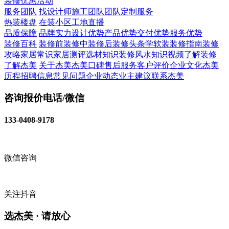
装修
优惠活动
服务团队
找设计师
施工团队
团队定制服务
热装楼盘
在装小区
工地直播
品质保障
品牌实力
设计优势
产品优势
交付优势
服务优势
装修百科
装修前
装修中
装修后
装修头条
学软装
装修指南
装修
攻略
家居常识
家居测评
选材知识
装修风水知识
视频了解装修
了解杰美
关于杰美
杰美口碑
售后服务
客户评价
企业文化
杰美
历程
招聘信息
常见问题
企业动态
业主建议
联系杰美
咨询报价电话/微信
133-0408-9178
微信咨询
关注抖音
选杰美 · 请放心