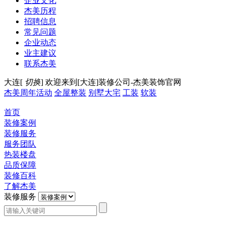
企业文化
杰美历程
招聘信息
常见问题
企业动态
业主建议
联系杰美
大连[
切换
]
欢迎来到[大连]装修公司-杰美装饰官网
杰美周年活动
全屋整装
别墅大宅
工装
软装
首页
装修案例
装修服务
服务团队
热装楼盘
品质保障
装修百科
了解杰美
装修服务