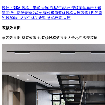
设计：
刘冰
风格：
美式
大连 海棠墅365㎡ 深棕美学暴击！解
锁高级生活
汤景泽 247㎡ 现代极简装修风格
大连装修 | 现代简
约风
300㎡ 龙湖尘林间叠墅 意式极简-大连
装修效果图
家装效果图,整装效果图,装修风格效果图大全尽在杰美装饰