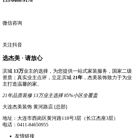
133-0408-9178
微信咨询
关注抖音
选杰美 · 请放心
滨城
13万
业主的选择，为您提供一站式家装服务，国家二级
资质；真实业主点评，立足滨城
21年
，杰美装饰致力于为业
主打造温馨的家。
21年品质装修
13万业主选择
85%小区全覆盖
大连杰美装饰 黄河路店 [总部]
地址：大连市西岗区黄河路118号3层（长江杰座3层）
电话：0411-84650955
友情链接