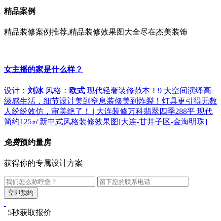
精品案例
精品装修案例推荐,精品装修效果图大全尽在杰美装饰
女主播的家是什么样？
设计：
刘冰
风格：
欧式
现代轻奢装修范本！9 大空间演绎高
级感生活，细节设计美到窒息
装修美到炸裂！灯具更引得无数
人纷纷效仿，审美绝了！ | 大连装修
万科翡翠四季288平 现代
简约
125㎡新中式风格装修效果图[大连-甘井子区-金海明珠]
免费
预约量房
获得你的专属设计方案
5秒获取报价