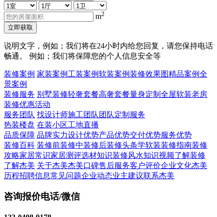
2
m
立即获取
说明文字，例如；我们将在24小时内给您回复，请您保持电话
畅通。 例如；我们将保障您的个人信息安全等
装修案例
家装案例
工装案例
软装案例
装修效果图
精品案例
全
景案例
装修服务
别墅装修
轻奢套餐
高奢套餐
量身定制
全屋软装
老房
装修
优惠活动
服务团队
找设计师
施工团队
团队定制服务
热装楼盘
在装小区
工地直播
品质保障
品牌实力
设计优势
产品优势
交付优势
服务优势
装修百科
装修前
装修中
装修后
装修头条
学软装
装修指南
装修
攻略
家居常识
家居测评
选材知识
装修风水知识
视频了解装修
了解杰美
关于杰美
杰美口碑
售后服务
客户评价
企业文化
杰美
历程
招聘信息
常见问题
企业动态
业主建议
联系杰美
咨询报价电话/微信