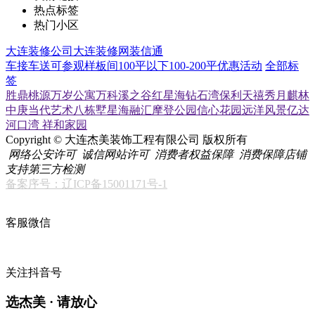
热点标签
热门小区
大连装修公司
大连装修网
装信通
车接车送
可参观样板间
100平以下
100-200平
优惠活动
全部标
签
胜鼎桃源
万岁公寓
万科溪之谷
红星海
钻石湾
保利天禧
秀月麒林
中庚当代艺术
八栋墅
星海融汇
摩登公园
信心花园
远洋风景
亿达
河口湾
祥和家园
Copyright © 大连杰美装饰工程有限公司 版权所有
网络公安许可
诚信网站许可
消费者权益保障
消费保障店铺
支持第三方检测
备案序号：辽ICP备15001171号-1
客服微信
关注抖音号
选杰美 · 请放心