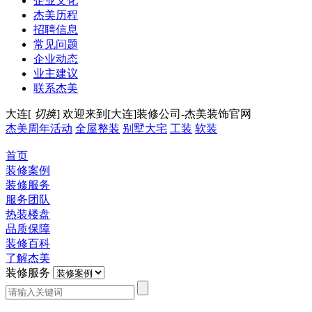
企业文化
杰美历程
招聘信息
常见问题
企业动态
业主建议
联系杰美
大连[
切换
]
欢迎来到[大连]装修公司-杰美装饰官网
杰美周年活动
全屋整装
别墅大宅
工装
软装
首页
装修案例
装修服务
服务团队
热装楼盘
品质保障
装修百科
了解杰美
装修服务