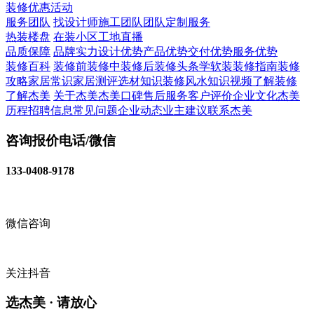
装修
优惠活动
服务团队
找设计师
施工团队
团队定制服务
热装楼盘
在装小区
工地直播
品质保障
品牌实力
设计优势
产品优势
交付优势
服务优势
装修百科
装修前
装修中
装修后
装修头条
学软装
装修指南
装修
攻略
家居常识
家居测评
选材知识
装修风水知识
视频了解装修
了解杰美
关于杰美
杰美口碑
售后服务
客户评价
企业文化
杰美
历程
招聘信息
常见问题
企业动态
业主建议
联系杰美
咨询报价电话/微信
133-0408-9178
微信咨询
关注抖音
选杰美 · 请放心