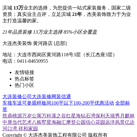
滨城
13万
业主的选择，为您提供一站式家装服务，国家二级
资质；真实业主点评，立足滨城
21年
，杰美装饰致力于为业
主打造温馨的家。
21年品质装修
13万业主选择
85%小区全覆盖
大连杰美装饰 黄河路店 [总部]
地址：大连市西岗区黄河路118号3层（长江杰座3层）
电话：0411-84650955
友情链接
热点标签
热门小区
大连装修公司
大连装修网
装信通
车接车送
可参观样板间
100平以下
100-200平
优惠活动
全部标
签
胜鼎桃源
万岁公寓
万科溪之谷
红星海
钻石湾
保利天禧
秀月麒林
中庚当代艺术
八栋墅
星海融汇
摩登公园
信心花园
远洋风景
亿达
河口湾
祥和家园
Copyright © 大连杰美装饰工程有限公司 版权所有