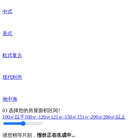
中式
美式
欧式复古
现代时尚
地中海
03
选择您的房屋面积区间?
100㎡以下
100㎡-120㎡
121㎡-150㎡
151㎡-200㎡
200㎡以上
请您稍等片刻，
报价正在生成中...