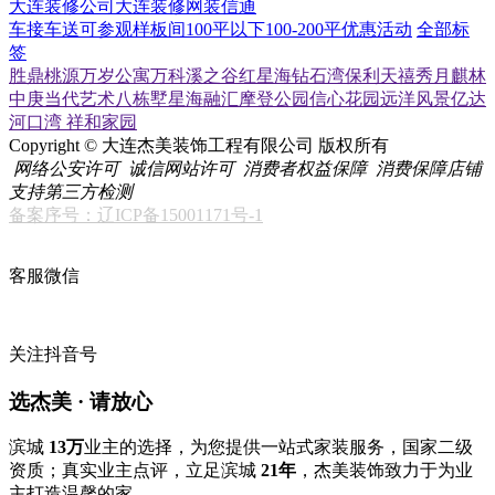
大连装修公司
大连装修网
装信通
车接车送
可参观样板间
100平以下
100-200平
优惠活动
全部标
签
胜鼎桃源
万岁公寓
万科溪之谷
红星海
钻石湾
保利天禧
秀月麒林
中庚当代艺术
八栋墅
星海融汇
摩登公园
信心花园
远洋风景
亿达
河口湾
祥和家园
Copyright © 大连杰美装饰工程有限公司 版权所有
网络公安许可
诚信网站许可
消费者权益保障
消费保障店铺
支持第三方检测
备案序号：辽ICP备15001171号-1
客服微信
关注抖音号
选杰美 · 请放心
滨城
13万
业主的选择，为您提供一站式家装服务，国家二级
资质；真实业主点评，立足滨城
21年
，杰美装饰致力于为业
主打造温馨的家。