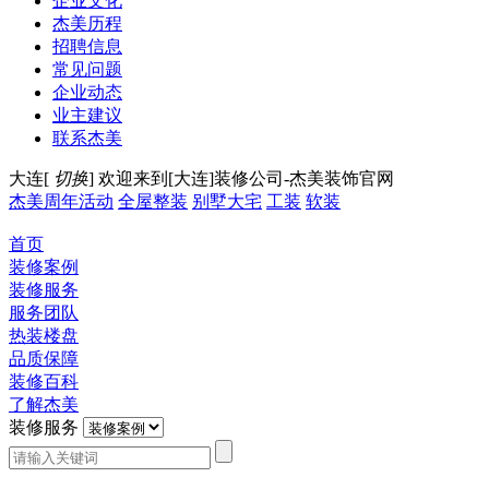
企业文化
杰美历程
招聘信息
常见问题
企业动态
业主建议
联系杰美
大连[
切换
]
欢迎来到[大连]装修公司-杰美装饰官网
杰美周年活动
全屋整装
别墅大宅
工装
软装
首页
装修案例
装修服务
服务团队
热装楼盘
品质保障
装修百科
了解杰美
装修服务