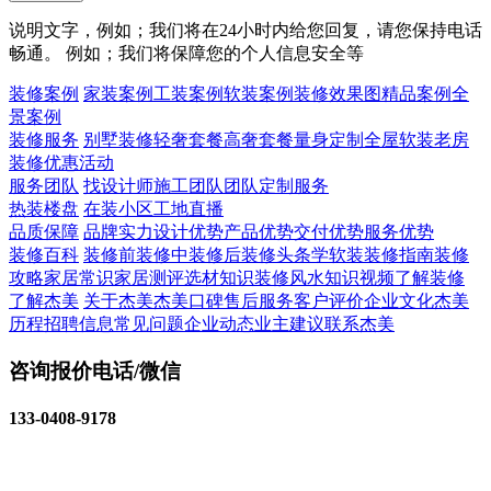
说明文字，例如；我们将在24小时内给您回复，请您保持电话
畅通。 例如；我们将保障您的个人信息安全等
装修案例
家装案例
工装案例
软装案例
装修效果图
精品案例
全
景案例
装修服务
别墅装修
轻奢套餐
高奢套餐
量身定制
全屋软装
老房
装修
优惠活动
服务团队
找设计师
施工团队
团队定制服务
热装楼盘
在装小区
工地直播
品质保障
品牌实力
设计优势
产品优势
交付优势
服务优势
装修百科
装修前
装修中
装修后
装修头条
学软装
装修指南
装修
攻略
家居常识
家居测评
选材知识
装修风水知识
视频了解装修
了解杰美
关于杰美
杰美口碑
售后服务
客户评价
企业文化
杰美
历程
招聘信息
常见问题
企业动态
业主建议
联系杰美
咨询报价电话/微信
133-0408-9178