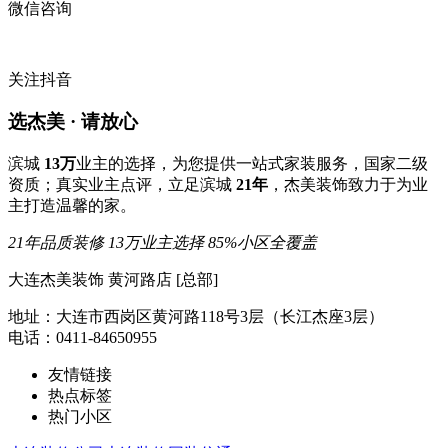
微信咨询
关注抖音
选杰美 · 请放心
滨城
13万
业主的选择，为您提供一站式家装服务，国家二级
资质；真实业主点评，立足滨城
21年
，杰美装饰致力于为业
主打造温馨的家。
21年品质装修
13万业主选择
85%小区全覆盖
大连杰美装饰 黄河路店 [总部]
地址：大连市西岗区黄河路118号3层（长江杰座3层）
电话：0411-84650955
友情链接
热点标签
热门小区