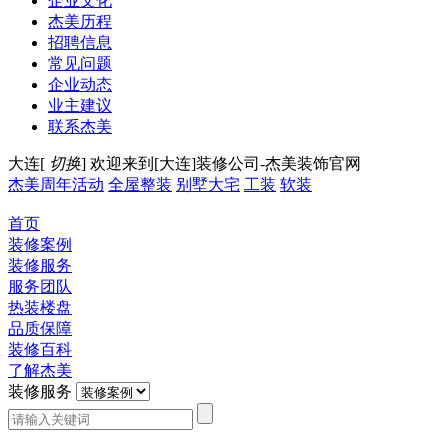
企业文化
杰美历程
招聘信息
常见问题
企业动态
业主建议
联系杰美
大连[
切换
]
欢迎来到[大连]装修公司-杰美装饰官网
杰美周年活动
全屋整装
别墅大宅
工装
软装
首页
装修案例
装修服务
服务团队
热装楼盘
品质保障
装修百科
了解杰美
装修服务