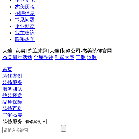
企业文化
杰美历程
招聘信息
常见问题
企业动态
业主建议
联系杰美
大连[
切换
]
欢迎来到[大连]装修公司-杰美装饰官网
杰美周年活动
全屋整装
别墅大宅
工装
软装
首页
装修案例
装修服务
服务团队
热装楼盘
品质保障
装修百科
了解杰美
装修服务