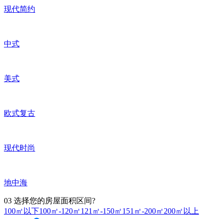
现代简约
中式
美式
欧式复古
现代时尚
地中海
03
选择您的房屋面积区间?
100㎡以下
100㎡-120㎡
121㎡-150㎡
151㎡-200㎡
200㎡以上