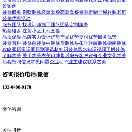
景案例
装修服务
别墅装修
轻奢套餐
高奢套餐
量身定制
全屋软装
老房
装修
优惠活动
服务团队
找设计师
施工团队
团队定制服务
热装楼盘
在装小区
工地直播
品质保障
品牌实力
设计优势
产品优势
交付优势
服务优势
装修百科
装修前
装修中
装修后
装修头条
学软装
装修指南
装修
攻略
家居常识
家居测评
选材知识
装修风水知识
视频了解装修
了解杰美
关于杰美
杰美口碑
售后服务
客户评价
企业文化
杰美
历程
招聘信息
常见问题
企业动态
业主建议
联系杰美
咨询报价电话/微信
133-0408-9178
微信咨询
关注抖音