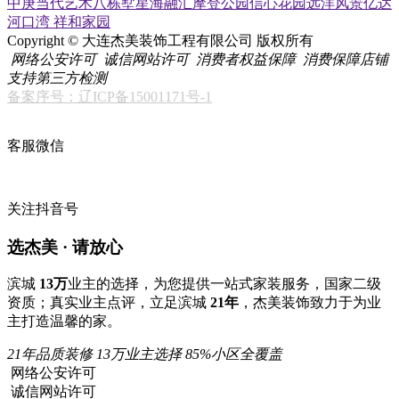
中庚当代艺术
八栋墅
星海融汇
摩登公园
信心花园
远洋风景
亿达
河口湾
祥和家园
Copyright © 大连杰美装饰工程有限公司 版权所有
网络公安许可
诚信网站许可
消费者权益保障
消费保障店铺
支持第三方检测
备案序号：辽ICP备15001171号-1
客服微信
关注抖音号
选杰美 · 请放心
滨城
13万
业主的选择，为您提供一站式家装服务，国家二级
资质；真实业主点评，立足滨城
21年
，杰美装饰致力于为业
主打造温馨的家。
21年品质装修
13万业主选择
85%小区全覆盖
网络公安许可
诚信网站许可