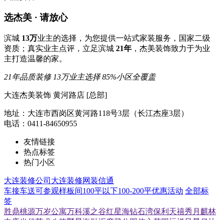
选杰美 · 请放心
滨城
13万
业主的选择，为您提供一站式家装服务，国家二级
资质；真实业主点评，立足滨城
21年
，杰美装饰致力于为业
主打造温馨的家。
21年品质装修
13万业主选择
85%小区全覆盖
大连杰美装饰 黄河路店 [总部]
地址：大连市西岗区黄河路118号3层（长江杰座3层）
电话：0411-84650955
友情链接
热点标签
热门小区
大连装修公司
大连装修网
装信通
车接车送
可参观样板间
100平以下
100-200平
优惠活动
全部标
签
胜鼎桃源
万岁公寓
万科溪之谷
红星海
钻石湾
保利天禧
秀月麒林