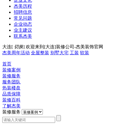
企业文化
杰美历程
招聘信息
常见问题
企业动态
业主建议
联系杰美
大连[
切换
]
欢迎来到[大连]装修公司-杰美装饰官网
杰美周年活动
全屋整装
别墅大宅
工装
软装
首页
装修案例
装修服务
服务团队
热装楼盘
品质保障
装修百科
了解杰美
装修服务