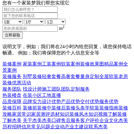
您有一个家装梦我们帮您实现它
2
m
立即获取
说明文字，例如；我们将在24小时内给您回复，请您保持电话
畅通。 例如；我们将保障您的个人信息安全等
装修案例
家装案例
工装案例
软装案例
装修效果图
精品案例
全
景案例
装修服务
别墅装修
轻奢套餐
高奢套餐
量身定制
全屋软装
老房
装修
优惠活动
服务团队
找设计师
施工团队
团队定制服务
热装楼盘
在装小区
工地直播
品质保障
品牌实力
设计优势
产品优势
交付优势
服务优势
装修百科
装修前
装修中
装修后
装修头条
学软装
装修指南
装修
攻略
家居常识
家居测评
选材知识
装修风水知识
视频了解装修
了解杰美
关于杰美
杰美口碑
售后服务
客户评价
企业文化
杰美
历程
招聘信息
常见问题
企业动态
业主建议
联系杰美