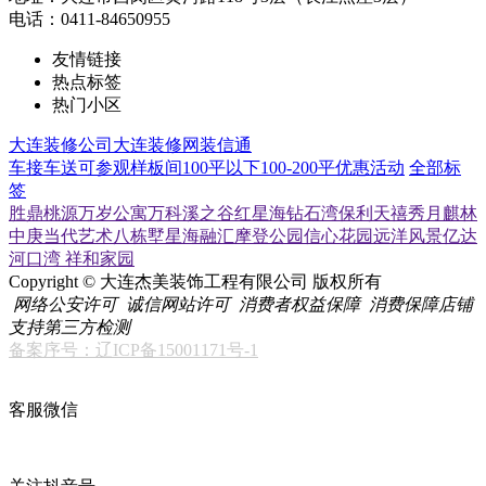
电话：0411-84650955
友情链接
热点标签
热门小区
大连装修公司
大连装修网
装信通
车接车送
可参观样板间
100平以下
100-200平
优惠活动
全部标
签
胜鼎桃源
万岁公寓
万科溪之谷
红星海
钻石湾
保利天禧
秀月麒林
中庚当代艺术
八栋墅
星海融汇
摩登公园
信心花园
远洋风景
亿达
河口湾
祥和家园
Copyright © 大连杰美装饰工程有限公司 版权所有
网络公安许可
诚信网站许可
消费者权益保障
消费保障店铺
支持第三方检测
备案序号：辽ICP备15001171号-1
客服微信