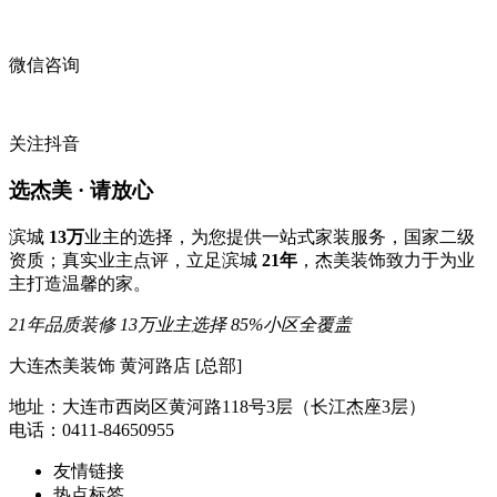
微信咨询
关注抖音
选杰美 · 请放心
滨城
13万
业主的选择，为您提供一站式家装服务，国家二级
资质；真实业主点评，立足滨城
21年
，杰美装饰致力于为业
主打造温馨的家。
21年品质装修
13万业主选择
85%小区全覆盖
大连杰美装饰 黄河路店 [总部]
地址：大连市西岗区黄河路118号3层（长江杰座3层）
电话：0411-84650955
友情链接
热点标签