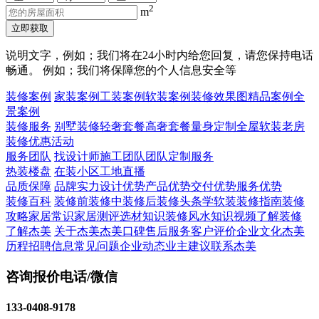
2
m
立即获取
说明文字，例如；我们将在24小时内给您回复，请您保持电话
畅通。 例如；我们将保障您的个人信息安全等
装修案例
家装案例
工装案例
软装案例
装修效果图
精品案例
全
景案例
装修服务
别墅装修
轻奢套餐
高奢套餐
量身定制
全屋软装
老房
装修
优惠活动
服务团队
找设计师
施工团队
团队定制服务
热装楼盘
在装小区
工地直播
品质保障
品牌实力
设计优势
产品优势
交付优势
服务优势
装修百科
装修前
装修中
装修后
装修头条
学软装
装修指南
装修
攻略
家居常识
家居测评
选材知识
装修风水知识
视频了解装修
了解杰美
关于杰美
杰美口碑
售后服务
客户评价
企业文化
杰美
历程
招聘信息
常见问题
企业动态
业主建议
联系杰美
咨询报价电话/微信
133-0408-9178