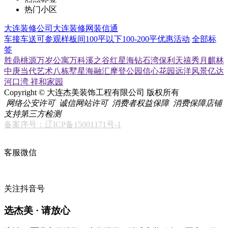
热门小区
大连装修公司
大连装修网
装信通
车接车送
可参观样板间
100平以下
100-200平
优惠活动
全部标
签
胜鼎桃源
万岁公寓
万科溪之谷
红星海
钻石湾
保利天禧
秀月麒林
中庚当代艺术
八栋墅
星海融汇
摩登公园
信心花园
远洋风景
亿达
河口湾
祥和家园
Copyright © 大连杰美装饰工程有限公司 版权所有
网络公安许可
诚信网站许可
消费者权益保障
消费保障店铺
支持第三方检测
备案序号：辽ICP备15001171号-1
客服微信
关注抖音号
选杰美 · 请放心