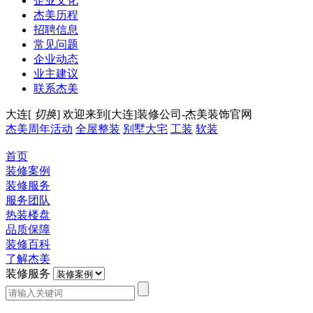
企业文化
杰美历程
招聘信息
常见问题
企业动态
业主建议
联系杰美
大连[
切换
]
欢迎来到[大连]装修公司-杰美装饰官网
杰美周年活动
全屋整装
别墅大宅
工装
软装
首页
装修案例
装修服务
服务团队
热装楼盘
品质保障
装修百科
了解杰美
装修服务