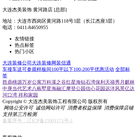
大连杰美装饰 黄河路店 [总部]
地址：大连市西岗区黄河路118号3层（长江杰座3层）
电话：0411-84650955
友情链接
热点标签
热门小区
大连装修公司
大连装修网
装信通
车接车送
可参观样板间
100平以下
100-200平
优惠活动
全部标
签
胜鼎桃源
万岁公寓
万科溪之谷
红星海
钻石湾
保利天禧
秀月麒林
中庚当代艺术
八栋墅
星海融汇
摩登公园
信心花园
远洋风景
亿达
河口湾
祥和家园
Copyright © 大连杰美装饰工程有限公司 版权所有
网络公安许可
诚信网站许可
消费者权益保障
消费保障店铺
支持第三方检测
备案序号：辽ICP备15001171号-1