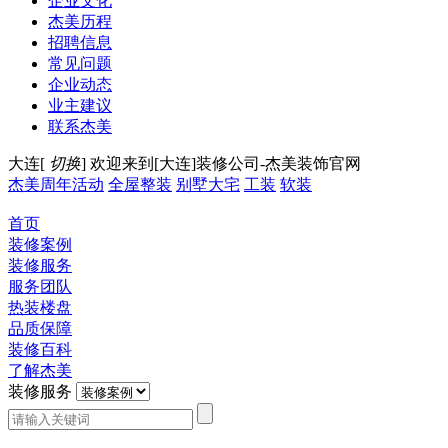
企业文化
杰美历程
招聘信息
常见问题
企业动态
业主建议
联系杰美
大连[
切换
]
欢迎来到[大连]装修公司-杰美装饰官网
杰美周年活动
全屋整装
别墅大宅
工装
软装
首页
装修案例
装修服务
服务团队
热装楼盘
品质保障
装修百科
了解杰美
装修服务