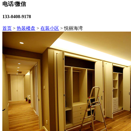
电话/微信
133-0408-9178
首页
>
热装楼盘
>
在装小区
>
悦丽海湾