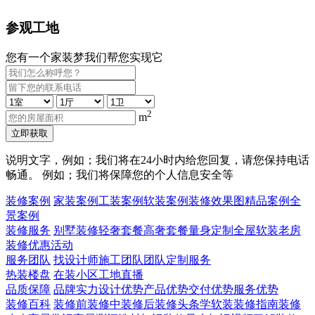
参观工地
您有一个家装梦我们帮您实现它
2
m
立即获取
说明文字，例如；我们将在24小时内给您回复，请您保持电话
畅通。 例如；我们将保障您的个人信息安全等
装修案例
家装案例
工装案例
软装案例
装修效果图
精品案例
全
景案例
装修服务
别墅装修
轻奢套餐
高奢套餐
量身定制
全屋软装
老房
装修
优惠活动
服务团队
找设计师
施工团队
团队定制服务
热装楼盘
在装小区
工地直播
品质保障
品牌实力
设计优势
产品优势
交付优势
服务优势
装修百科
装修前
装修中
装修后
装修头条
学软装
装修指南
装修