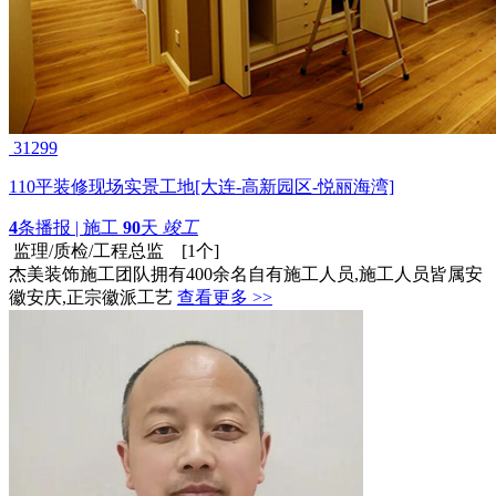
31299
110平装修现场实景工地[大连-高新园区-悦丽海湾]
4
条播报 | 施工
90
天
竣工
监理/质检/工程总监 [1个]
杰美装饰施工团队拥有400余名自有施工人员,施工人员皆属安
徽安庆,正宗徽派工艺
查看更多 >>