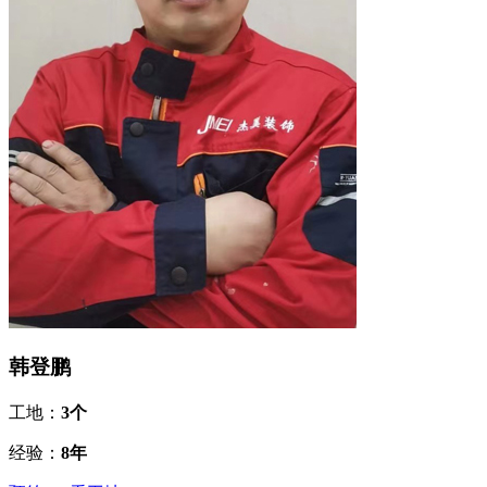
韩登鹏
工地：
3个
经验：
8年