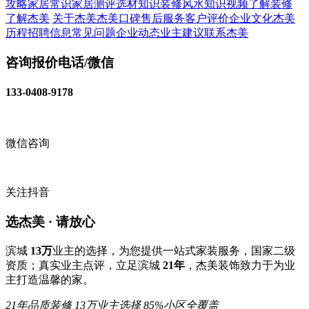
攻略
家居常识
家居测评
选材知识
装修风水知识
视频了解装修
了解杰美
关于杰美
杰美口碑
售后服务
客户评价
企业文化
杰美
历程
招聘信息
常见问题
企业动态
业主建议
联系杰美
咨询报价电话/微信
133-0408-9178
微信咨询
关注抖音
选杰美 · 请放心
滨城
13万
业主的选择，为您提供一站式家装服务，国家二级
资质；真实业主点评，立足滨城
21年
，杰美装饰致力于为业
主打造温馨的家。
21年品质装修
13万业主选择
85%小区全覆盖