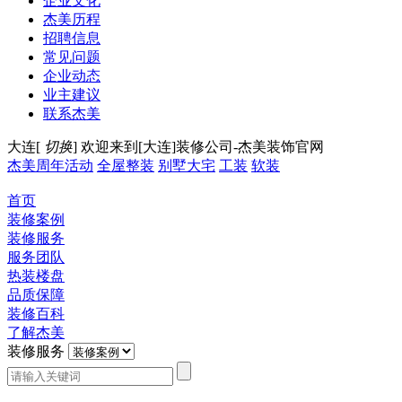
企业文化
杰美历程
招聘信息
常见问题
企业动态
业主建议
联系杰美
大连[
切换
]
欢迎来到[大连]装修公司-杰美装饰官网
杰美周年活动
全屋整装
别墅大宅
工装
软装
首页
装修案例
装修服务
服务团队
热装楼盘
品质保障
装修百科
了解杰美
装修服务