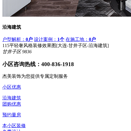
沿海建筑
户型解析：
0户
设计案例：
1个
在施工地：
0户
115平轻奢风格装修效果图[大连-甘井子区-沿海建筑]
甘井子区
9836
小区咨询热线：
400-836-1918
杰美装饰为您提供专属定制服务
小区优惠
沿海建筑
团购优惠
预约量房
本小区装修