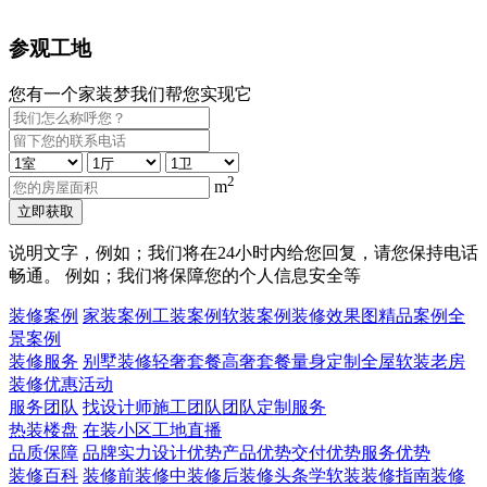
参观工地
您有一个家装梦我们帮您实现它
2
m
立即获取
说明文字，例如；我们将在24小时内给您回复，请您保持电话
畅通。 例如；我们将保障您的个人信息安全等
装修案例
家装案例
工装案例
软装案例
装修效果图
精品案例
全
景案例
装修服务
别墅装修
轻奢套餐
高奢套餐
量身定制
全屋软装
老房
装修
优惠活动
服务团队
找设计师
施工团队
团队定制服务
热装楼盘
在装小区
工地直播
品质保障
品牌实力
设计优势
产品优势
交付优势
服务优势
装修百科
装修前
装修中
装修后
装修头条
学软装
装修指南
装修