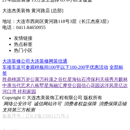
大连杰美装饰 黄河路店 [总部]
地址：大连市西岗区黄河路118号3层（长江杰座3层）
电话：0411-84650955
友情链接
热点标签
热门小区
大连装修公司
大连装修网
装信通
车接车送
可参观样板间
100平以下
100-200平
优惠活动
全部标
签
胜鼎桃源
万岁公寓
万科溪之谷
红星海
钻石湾
保利天禧
秀月麒林
中庚当代艺术
八栋墅
星海融汇
摩登公园
信心花园
远洋风景
亿达
河口湾
祥和家园
Copyright © 大连杰美装饰工程有限公司 版权所有
网络公安许可
诚信网站许可
消费者权益保障
消费保障店铺
支持第三方检测
备案序号：辽ICP备15001171号-1