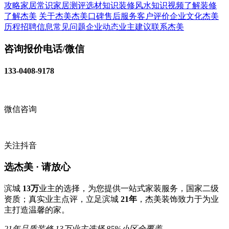
攻略
家居常识
家居测评
选材知识
装修风水知识
视频了解装修
了解杰美
关于杰美
杰美口碑
售后服务
客户评价
企业文化
杰美
历程
招聘信息
常见问题
企业动态
业主建议
联系杰美
咨询报价电话/微信
133-0408-9178
微信咨询
关注抖音
选杰美 · 请放心
滨城
13万
业主的选择，为您提供一站式家装服务，国家二级
资质；真实业主点评，立足滨城
21年
，杰美装饰致力于为业
主打造温馨的家。
21年品质装修
13万业主选择
85%小区全覆盖