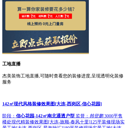
工地直播
杰美装饰工地直播,可随时查看您的装修进度,呈现透明化装修
服务
142㎡现代风格装修效果图[大连-西岗区-信心花园]
阶段：
信心花园-142㎡南北通透户型
监督：
韩登鹏
3000平售
楼处现代精装修效果图[大连-旅顺-春风十里]
125平装修现场实
景工地[大连-西岗区-星海融汇]
180平装修现场实景工地[大连-