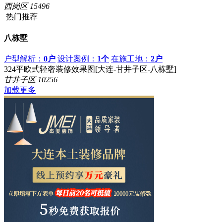
西岗区
15496
热门推荐
八栋墅
户型解析：
0户
设计案例：
1个
在施工地：
2户
324平欧式轻奢装修效果图[大连-甘井子区-八栋墅]
甘井子区
10256
加载更多