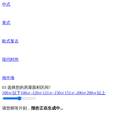
中式
美式
欧式复古
现代时尚
地中海
03
选择您的房屋面积区间?
100㎡以下
100㎡-120㎡
121㎡-150㎡
151㎡-200㎡
200㎡以上
请您稍等片刻，
报价正在生成中...