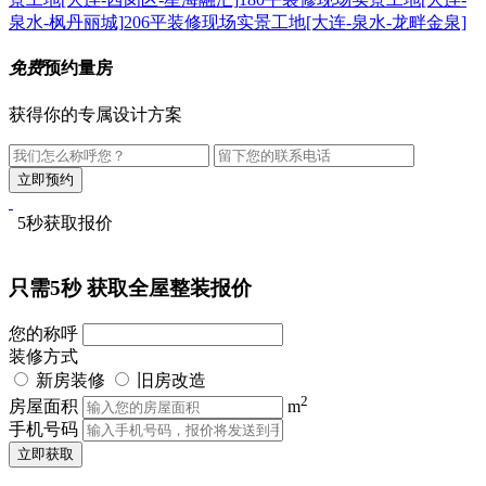
泉水-枫丹丽城]
206平装修现场实景工地[大连-泉水-龙畔金泉]
免费
预约量房
获得你的专属设计方案
5秒获取报价
只需5秒
获取全屋整装报价
您的称呼
装修方式
新房装修
旧房改造
2
房屋面积
m
手机号码
立即获取