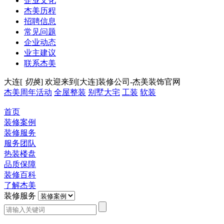
企业文化
杰美历程
招聘信息
常见问题
企业动态
业主建议
联系杰美
大连[
切换
]
欢迎来到[大连]装修公司-杰美装饰官网
杰美周年活动
全屋整装
别墅大宅
工装
软装
首页
装修案例
装修服务
服务团队
热装楼盘
品质保障
装修百科
了解杰美
装修服务