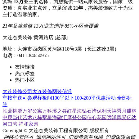
滨城
13万
业主的选择，为您提供一站式家装服务，国家二级
资质；真实业主点评，立足滨城
21年
，杰美装饰致力于为业
主打造温馨的家。
21年品质装修
13万业主选择
85%小区全覆盖
大连杰美装饰 黄河路店 [总部]
地址：大连市西岗区黄河路118号3层（长江杰座3层）
电话：0411-84650955
友情链接
热点标签
热门小区
大连装修公司
大连装修网
装信通
车接车送
可参观样板间
100平以下
100-200平
优惠活动
全部标
签
胜鼎桃源
万岁公寓
万科溪之谷
红星海
钻石湾
保利天禧
秀月麒林
中庚当代艺术
八栋墅
星海融汇
摩登公园
信心花园
远洋风景
亿达
河口湾
祥和家园
Copyright © 大连杰美装饰工程有限公司 版权所有
网络公安许可
诚信网站许可
消费者权益保障
消费保障店铺