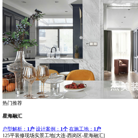
热门推荐
星海融汇
户型解析：
1户
设计案例：
1个
在施工地：
1户
125平装修现场实景工地[大连-西岗区-星海融汇]