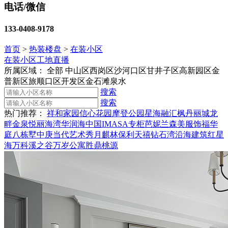
电话/微信
133-0408-9178
首页
>
热装楼盘
>
在装小区
在装小区
工地直播
所属区域：
全部
中山区
西岗区
沙河口区
甘井子区
高新园区
金
普新区
旅顺口区
开发区
金石滩
泉水
搜索
搜索
热门推荐：
祥和家园
信心花园
摩登公园
星海融汇
枫丹丽城
龙
畔金泉
悦丽海湾
华润海中国
IMASA专柜
芭妮兰
森美服饰
福华
庭
八栋墅
中庚当代艺术
秀月麒林
保利天禧
钻石湾
沿海建筑
红星
海
万科溪之谷
万岁公寓
胜鼎桃源