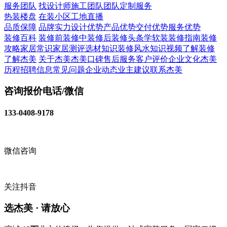
服务团队
找设计师
施工团队
团队定制服务
热装楼盘
在装小区
工地直播
品质保障
品牌实力
设计优势
产品优势
交付优势
服务优势
装修百科
装修前
装修中
装修后
装修头条
学软装
装修指南
装修
攻略
家居常识
家居测评
选材知识
装修风水知识
视频了解装修
了解杰美
关于杰美
杰美口碑
售后服务
客户评价
企业文化
杰美
历程
招聘信息
常见问题
企业动态
业主建议
联系杰美
咨询报价电话/微信
133-0408-9178
微信咨询
关注抖音
选杰美 · 请放心