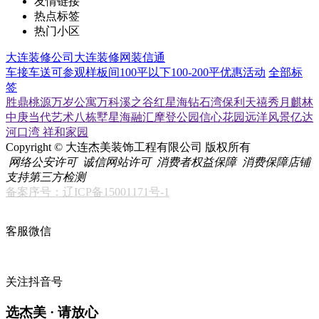
友情链接
热点标签
热门小区
大连装修公司
大连装修网
装信通
车接车送
可参观样板间
100平以下
100-200平
优惠活动
全部标
签
胜鼎桃源
万岁公寓
万科溪之谷
红星海
钻石湾
保利天禧
秀月麒林
中庚当代艺术
八栋墅
星海融汇
摩登公园
信心花园
远洋风景
亿达
河口湾
祥和家园
Copyright © 大连杰美装饰工程有限公司 版权所有
网络公安许可
诚信网站许可
消费者权益保障
消费保障店铺
支持第三方检测
备案序号：辽ICP备15001171号-1
客服微信
关注抖音号
选杰美 · 请放心