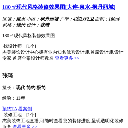
180㎡现代风格装修效果图[大连-泉水-枫丹丽城]
区域：
泉水
小区：
枫丹丽城
户型：
4室2厅2卫
面积：
180m²
风格：
现代
设计：
张琦
180㎡现代风格装修效果图
找设计师 [1个]
杰美装饰设计中心拥有业内知名优秀设计师,首席设计师,设计
专家,首席全案设计师数名
查看更多 >>
张琦
擅长：
现代 简约 极简
经验：
13年
预约TA
看案例
装修工地 [1个]
杰美装饰工地直播,可随时查看您的装修进度,呈现透明化装修
服务
查看更多 >>