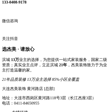
133-0408-9178
微信咨询
关注抖音
选杰美 · 请放心
滨城
13万
业主的选择，为您提供一站式家装服务，国家二级
资质；真实业主点评，立足滨城
21年
，杰美装饰致力于为业
主打造温馨的家。
21年品质装修
13万业主选择
85%小区全覆盖
大连杰美装饰 黄河路店 [总部]
地址：大连市西岗区黄河路118号3层（长江杰座3层）
电话：0411-84650955