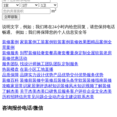
2
m
立即获取
说明文字，例如；我们将在24小时内给您回复，请您保持电话
畅通。 例如；我们将保障您的个人信息安全等
装修案例
家装案例
工装案例
软装案例
装修效果图
精品案例
全
景案例
装修服务
别墅装修
轻奢套餐
高奢套餐
量身定制
全屋软装
老房
装修
优惠活动
服务团队
找设计师
施工团队
团队定制服务
热装楼盘
在装小区
工地直播
品质保障
品牌实力
设计优势
产品优势
交付优势
服务优势
装修百科
装修前
装修中
装修后
装修头条
学软装
装修指南
装修
攻略
家居常识
家居测评
选材知识
装修风水知识
视频了解装修
了解杰美
关于杰美
杰美口碑
售后服务
客户评价
企业文化
杰美
历程
招聘信息
常见问题
企业动态
业主建议
联系杰美
咨询报价电话/微信