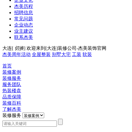
企业文化
杰美历程
招聘信息
常见问题
企业动态
业主建议
联系杰美
大连[
切换
]
欢迎来到[大连]装修公司-杰美装饰官网
杰美周年活动
全屋整装
别墅大宅
工装
软装
首页
装修案例
装修服务
服务团队
热装楼盘
品质保障
装修百科
了解杰美
装修服务