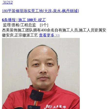
31212
180平装修现场实景工地[大连-泉水-枫丹丽城]
6
条播报 | 施工
100
天
竣工
监理/质检/工程总监 [1个]
杰美装饰施工团队拥有400余名自有施工人员,施工人员皆属安
徽安庆,正宗徽派工艺
查看更多 >>