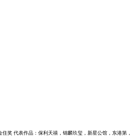
计年度 金住奖 代表作品：保利天禧，锦麟玖玺，新星公馆，东港第，