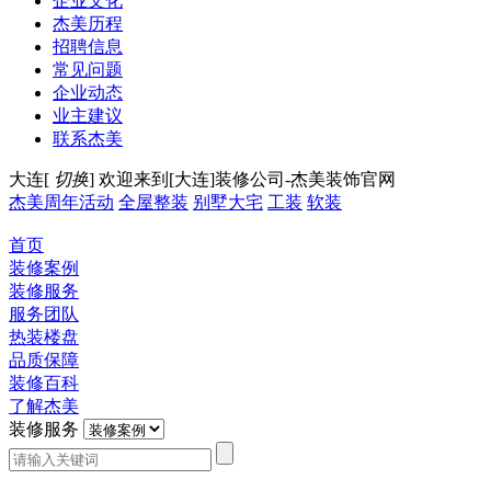
企业文化
杰美历程
招聘信息
常见问题
企业动态
业主建议
联系杰美
大连[
切换
]
欢迎来到[大连]装修公司-杰美装饰官网
杰美周年活动
全屋整装
别墅大宅
工装
软装
首页
装修案例
装修服务
服务团队
热装楼盘
品质保障
装修百科
了解杰美
装修服务