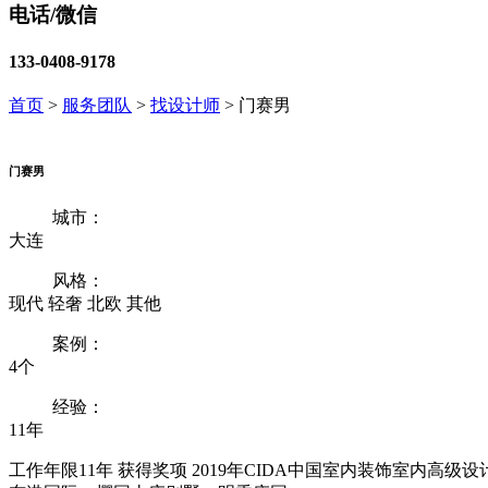
电话/微信
133-0408-9178
首页
>
服务团队
>
找设计师
>
门赛男
门赛男
城市：
大连
风格：
现代 轻奢 北欧 其他
案例：
4个
经验：
11年
工作年限11年 获得奖项 2019年CIDA中国室内装饰室内高级