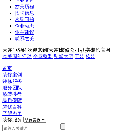
企业文化
杰美历程
招聘信息
常见问题
企业动态
业主建议
联系杰美
大连[
切换
]
欢迎来到[大连]装修公司-杰美装饰官网
杰美周年活动
全屋整装
别墅大宅
工装
软装
首页
装修案例
装修服务
服务团队
热装楼盘
品质保障
装修百科
了解杰美
装修服务