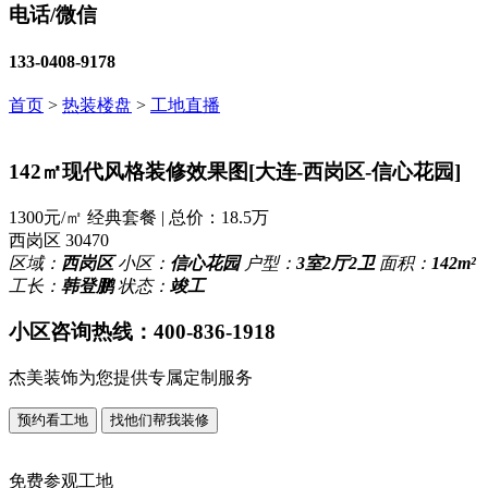
电话/微信
133-0408-9178
首页
>
热装楼盘
>
工地直播
142㎡现代风格装修效果图[大连-西岗区-信心花园]
1300元/㎡ 经典套餐 | 总价：18.5万
西岗区
30470
区域：
西岗区
小区：
信心花园
户型：
3室2厅2卫
面积：
142m²
工长：
韩登鹏
状态：
竣工
小区咨询热线：
400-836-1918
杰美装饰为您提供专属定制服务
预约看工地
找他们帮我装修
免费参观工地