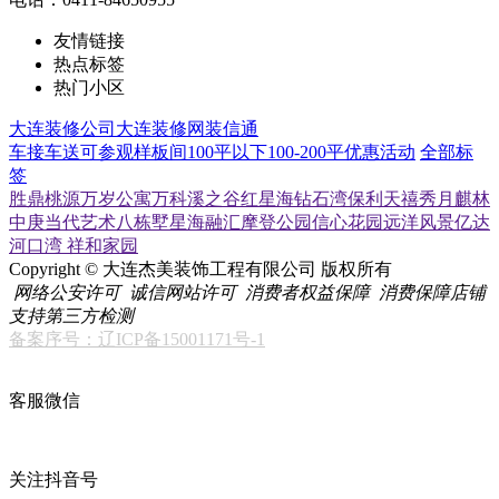
友情链接
热点标签
热门小区
大连装修公司
大连装修网
装信通
车接车送
可参观样板间
100平以下
100-200平
优惠活动
全部标
签
胜鼎桃源
万岁公寓
万科溪之谷
红星海
钻石湾
保利天禧
秀月麒林
中庚当代艺术
八栋墅
星海融汇
摩登公园
信心花园
远洋风景
亿达
河口湾
祥和家园
Copyright © 大连杰美装饰工程有限公司 版权所有
网络公安许可
诚信网站许可
消费者权益保障
消费保障店铺
支持第三方检测
备案序号：辽ICP备15001171号-1
客服微信
关注抖音号