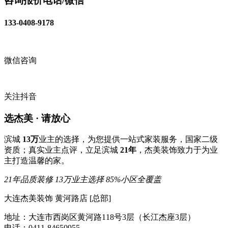
咨询报价电话/微信
133-0408-9178
微信咨询
关注抖音
选杰美 · 请放心
滨城
13万
业主的选择，为您提供一站式家装服务，国家二级
资质；真实业主点评，立足滨城
21年
，杰美装饰致力于为业
主打造温馨的家。
21年品质装修
13万业主选择
85%小区全覆盖
大连杰美装饰 黄河路店 [总部]
地址：大连市西岗区黄河路118号3层（长江杰座3层）
电话：0411-84650955